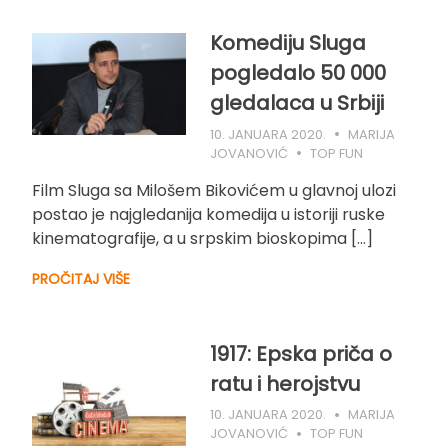
Komediju Sluga
pogledalo 50 000
gledalaca u Srbiji
10. JANUARA 2020.
MARIJA
JOVANOVIĆ
TOP FUN
Film Sluga sa Milošem Bikovićem u glavnoj ulozi
postao je najgledanija komedija u istoriji ruske
kinematografije, a u srpskim bioskopima […]
PROČITAJ VIŠE
1917: Epska priča o
ratu i herojstvu
10. JANUARA 2020.
MARIJA
JOVANOVIĆ
TOP FUN