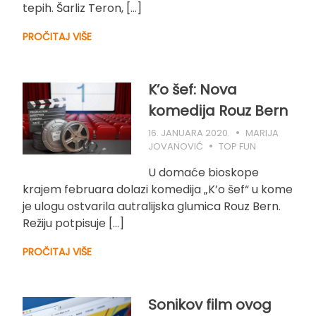
tepih. Šarliz Teron, […]
PROČITAJ VIŠE
K’o šef: Nova
komedija Rouz Bern
16. JANUARA 2020.
MARIJA
JOVANOVIĆ
TOP FUN
U domaće bioskope
krajem februara dolazi komedija „K’o šef“ u kome
je ulogu ostvarila autralijska glumica Rouz Bern.
Režiju potpisuje […]
PROČITAJ VIŠE
Sonikov film ovog