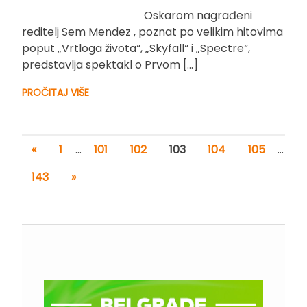
Oskarom nagrađeni
reditelj Sem Mendez , poznat po velikim hitovima
poput „Vrtloga života“, „Skyfall“ i „Spectre“,
predstavlja spektakl o Prvom […]
PROČITAJ VIŠE
«
1
…
101
102
103
104
105
…
143
»