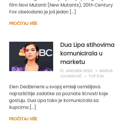
film Novi Mutanti (New Mutants), 20th Century
Fox obelodanio je još jedan […]
PROČITAJ VIŠE
Dua Lipa stihovima
komunicirala u
marketu
13. JANUARA 2020.
MARIJA
JOVANOVIĆ
TOP FUN
Elen Dedženeris u svojoj emisiji osmišljava
najrazličitije zadatke za poznate ličnosti koje
gostuju. Dua Lipa tako je komunicirala sa
kupcima […]
PROČITAJ VIŠE