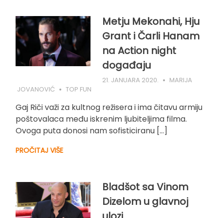
Metju Mekonahi, Hju
Grant i Čarli Hanam
na Action night
događaju
21. JANUARA 2020.
MARIJA
JOVANOVIĆ
TOP FUN
Gaj Riči važi za kultnog režisera i ima čitavu armiju
poštovalaca među iskrenim ljubiteljima filma.
Ovoga puta donosi nam sofisticiranu […]
PROČITAJ VIŠE
Bladšot sa Vinom
Dizelom u glavnoj
ulozi