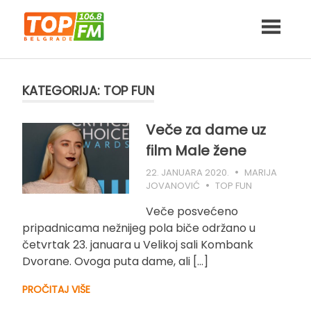
Skip
to
content
KATEGORIJA:
TOP FUN
Veče za dame uz
film Male žene
22. JANUARA 2020.
MARIJA
JOVANOVIĆ
TOP FUN
Veče posvećeno
pripadnicama nežnijeg pola biče održano u
četvrtak 23. januara u Velikoj sali Kombank
Dvorane. Ovoga puta dame, ali […]
PROČITAJ VIŠE