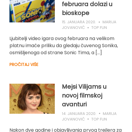
februara dolazi u
bioskope
15. JANUARA 2020.
MARIJA
JOVANOVIĆ
TOP FUN
Ljubitelji video igara ovog februara na velikom
platnu imaće priliku da gledaju čuvenog Sonika,
osmišljenoga od strane Sonic Tima, a […]
PROČITAJ VIŠE
Mejsi Vilijams u
novoj filmskoj
avanturi
14. JANUARA 2020.
MARIJA
JOVANOVIĆ
TOP FUN
Nakon dve godine i objavljivanja prvog trejlera za