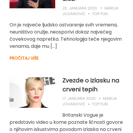
20. JANUARA 2020.
MARIJA
JOVANOVIĆ
TOP FUN
On je najveće ljudsko ostvarenje svih vremena,
neuništivo oružje, neosporivi dokaz najvećeg
čovekovog napretka. Tehnologija teče njegovim
venama, daje mu […]
PROČITAJ VIŠE
Zvezde o izlasku na
crveni tepih
17. JANUARA 2020.
MARIJA
JOVANOVIĆ
TOP FUN
Britanski Vogue je
predstavio video u kome poznate ličnosti govore
o njihovim iskustvima povodom izlaska na crveni