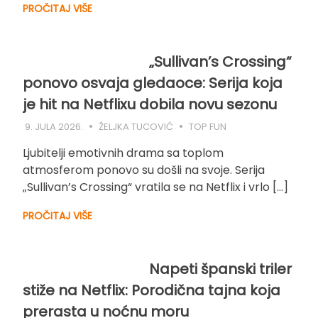
PROČITAJ VIŠE
„Sullivan’s Crossing“
ponovo osvaja gledaoce: Serija koja
je hit na Netflixu dobila novu sezonu
9. JULA 2026.
ŽELJKA TUCOVIĆ
TOP FUN
Ljubitelji emotivnih drama sa toplom
atmosferom ponovo su došli na svoje. Serija
„Sullivan’s Crossing“ vratila se na Netflix i vrlo […]
PROČITAJ VIŠE
Napeti španski triler
stiže na Netflix: Porodična tajna koja
prerasta u noćnu moru