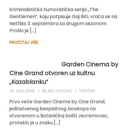
Kriminalistička humoristička serija „The
Gentlemen“, koju potpisuje Gaj Riči, vraća se na
Netfliks 3. septembra sa drugom sezonom.
Prošlo je […]
PROČITAJ VIŠE
Garden Cinema by
Cine Grand otvoren uz kultnu
„Kazablanku“
10. JULA 2026.
ŽELJKA TUCOVIĆ
TOP FUN
Prvo veče Garden Cinema by Cine Grand,
jedinstvenog besplatnog bioskopa na
otvorenom u Botaničkoj bašti Jevremovac,
proteklo je u znaku […]