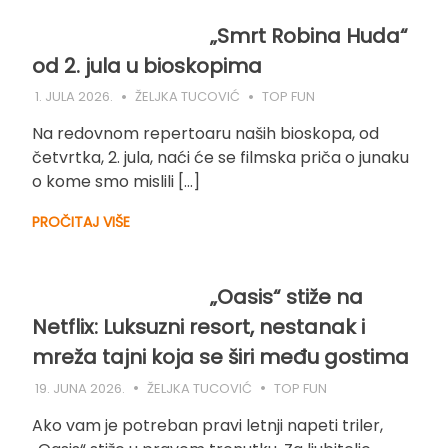
„Smrt Robina Huda“
od 2. jula u bioskopima
1. JULA 2026.
ŽELJKA TUCOVIĆ
TOP FUN
Na redovnom repertoaru naših bioskopa, od
četvrtka, 2. jula, naći će se filmska priča o junaku
o kome smo mislili […]
PROČITAJ VIŠE
„Oasis“ stiže na
Netflix: Luksuzni resort, nestanak i
mreža tajni koja se širi među gostima
19. JUNA 2026.
ŽELJKA TUCOVIĆ
TOP FUN
Ako vam je potreban pravi letnji napeti triler,