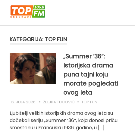
Skip
to
content
KATEGORIJA:
TOP FUN
„Summer ’36“:
Istorijska drama
puna tajni koju
morate pogledati
ovog leta
15. JULA 2026.
ŽELJKA TUCOVIĆ
TOP FUN
Ljubitelji velikih istorijskih drama ovog leta su
dočekali seriju „Summer ’36“, koja donosi priču
smeštenu u Francusku 1936. godine, u […]