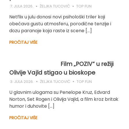
7. JULA 2026.
ŽELJKA TUCOVIĆ
TOP FUN
Netflix u julu donosi novi psihološki triler koji
obećava gustu atmosferu, porodične tenzije i
dozu paranoje koja raste iz scene […]
PROČITAJ VIŠE
Film „POZIV“ u režiji
Olivije Vajld stigao u bioskope
3. JULA 2026.
ŽELJKA TUCOVIĆ
TOP FUN
U glavnim ulogama su Penelope Kruz, Edvard
Norton, Set Rogen i Olivija Vajld, a film kroz britak
humor i duhovite […]
PROČITAJ VIŠE