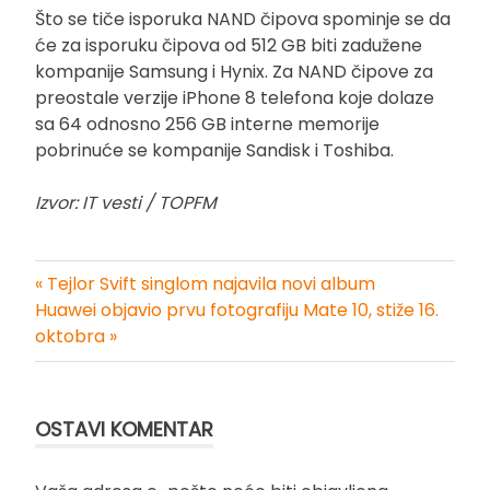
Što se tiče isporuka NAND čipova spominje se da
će za isporuku čipova od 512 GB biti zadužene
kompanije Samsung i Hynix. Za NAND čipove za
preostale verzije iPhone 8 telefona koje dolaze
sa 64 odnosno 256 GB interne memorije
pobrinuće se kompanije Sandisk i Toshiba.
Izvor: IT vesti / TOPFM
« Tejlor Svift singlom najavila novi album
Kretanje
Huawei objavio prvu fotografiju Mate 10, stiže 16.
oktobra »
članka
OSTAVI KOMENTAR