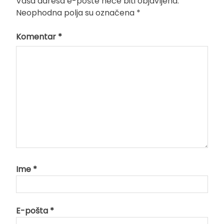
Vaša adresa e-pošte neće biti objavljena.
Neophodna polja su označena
*
Komentar
*
Ime
*
E-pošta
*