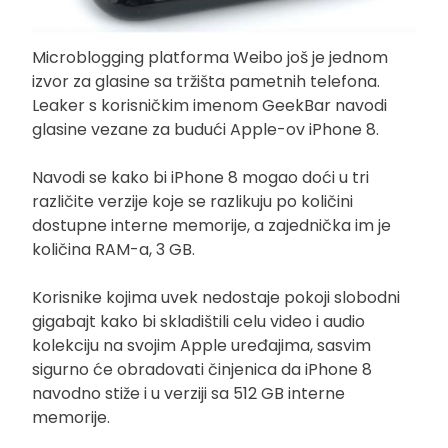
Microblogging platforma Weibo još je jednom
izvor za glasine sa tržišta pametnih telefona.
Leaker s korisničkim imenom GeekBar navodi
glasine vezane za budući Apple-ov iPhone 8.
Navodi se kako bi iPhone 8 mogao doći u tri
različite verzije koje se razlikuju po količini
dostupne interne memorije, a zajednička im je
količina RAM-a, 3 GB.
Korisnike kojima uvek nedostaje pokoji slobodni
gigabajt kako bi skladištili celu video i audio
kolekciju na svojim Apple uređajima, sasvim
sigurno će obradovati činjenica da iPhone 8
navodno stiže i u verziji sa 512 GB interne
memorije.