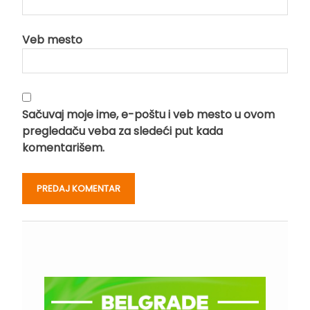
Veb mesto
Sačuvaj moje ime, e-poštu i veb mesto u ovom
pregledaču veba za sledeći put kada
komentarišem.