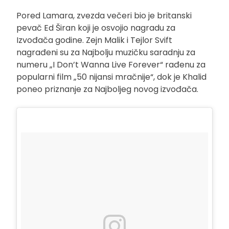
Pored Lamara, zvezda večeri bio je britanski
pevač Ed Širan koji je osvojio nagradu za
Izvođača godine. Zejn Malik i Tejlor Svift
nagrađeni su za Najbolju muzičku saradnju za
numeru „I Don’t Wanna Live Forever“ rađenu za
popularni film „50 nijansi mračnije“, dok je Khalid
poneo priznanje za Najboljeg novog izvođača.