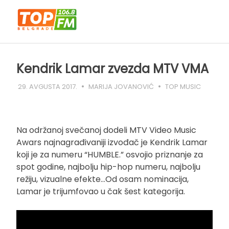
Skip
to
content
Kendrik Lamar zvezda MTV VMA
29. AVGUSTA 2017.
MARIJA JOVANOVIĆ
TOP MUSIC
Na održanoj svečanoj dodeli MTV Video Music
Awars najnagrađivaniji izvođač je Kendrik Lamar
koji je za numeru “HUMBLE.” osvojio priznanje za
spot godine, najbolju hip-hop numeru, najbolju
režiju, vizualne efekte…Od osam nominacija,
Lamar je trijumfovao u čak šest kategorija.