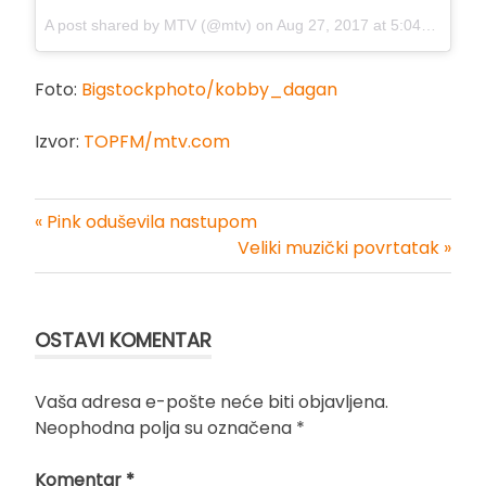
A post shared by MTV (@mtv) on
Aug 27, 2017 at 5:04pm PDT
Foto:
Bigstockphoto/kobby_dagan
Izvor:
TOPFM/mtv.com
« Pink oduševila nastupom
Kretanje
Veliki muzički povrtatak »
članka
OSTAVI KOMENTAR
Vaša adresa e-pošte neće biti objavljena.
Neophodna polja su označena
*
Komentar
*