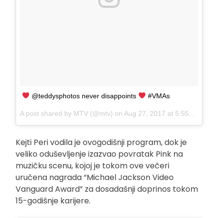
@teddysphotos never disappoints
#VMAs
A post shared by MTV (@mtv) on
Aug 27, 2017 at 5:55pm PDT
Kejti Peri vodila je ovogodišnji program, dok je
veliko oduševljenje izazvao povratak Pink na
muzičku scenu, kojoj je tokom ove večeri
uručena nagrada “Michael Jackson Video
Vanguard Award” za dosadašnji doprinos tokom
15-godišnje karijere.