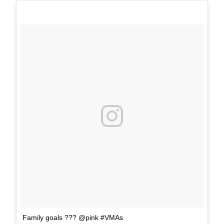
Family goals ??? @pink #VMAs