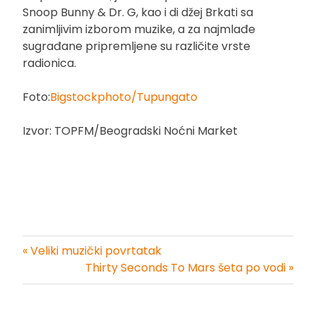
Snoop Bunny & Dr. G, kao i di džej Brkati sa
zanimljivim izborom muzike, a za najmlađe
sugrađane pripremljene su različite vrste
radionica.
Foto:
Bigstockphoto/Tupungato
Izvor: TOPFM/Beogradski Noćni Market
« Veliki muzički povrtatak
Kretanje
Thirty Seconds To Mars šeta po vodi »
članka