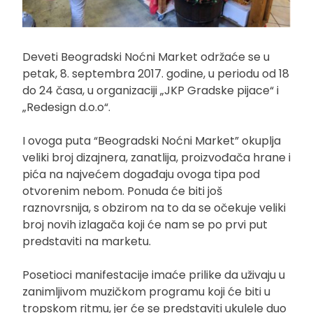
Deveti Beogradski Noćni Market održaće se u
petak, 8. septembra 2017. godine, u periodu od 18
do 24 časa, u organizaciji „JKP Gradske pijace“ i
„Redesign d.o.o“.
I ovoga puta “Beogradski Noćni Market” okuplja
veliki broj dizajnera, zanatlija, proizvođača hrane i
pića na najvećem događaju ovoga tipa pod
otvorenim nebom. Ponuda će biti još
raznovrsnija, s obzirom na to da se očekuje veliki
broj novih izlagača koji će nam se po prvi put
predstaviti na marketu.
Posetioci manifestacije imaće prilike da uživaju u
zanimljivom muzičkom programu koji će biti u
tropskom ritmu, jer će se predstaviti ukulele duo