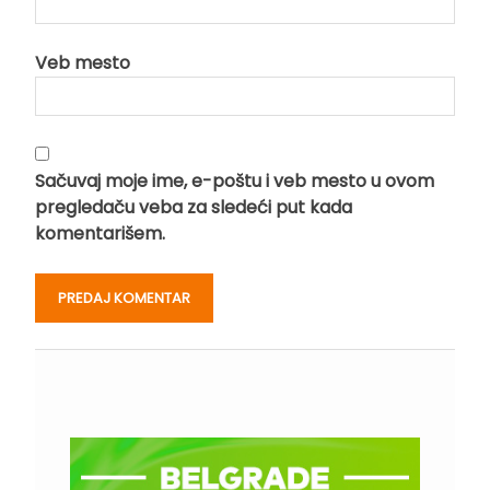
Veb mesto
Sačuvaj moje ime, e-poštu i veb mesto u ovom
pregledaču veba za sledeći put kada
komentarišem.