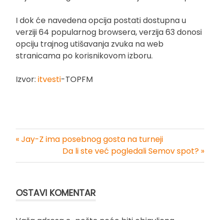
I dok će navedena opcija postati dostupna u
verziji 64 popularnog browsera, verzija 63 donosi
opciju trajnog utišavanja zvuka na web
stranicama po korisnikovom izboru.
Izvor:
itvesti
-TOPFM
« Jay-Z ima posebnog gosta na turneji
Kretanje
Da li ste već pogledali Semov spot? »
članka
OSTAVI KOMENTAR