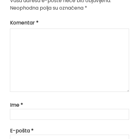
Vaša adresa e-pošte neće biti objavljena.
Neophodna polja su označena
*
Komentar
*
Ime
*
E-pošta
*