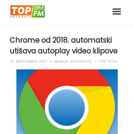
Skip
to
content
Chrome od 2018. automatski
utišava autoplay video klipove
21. SEPTEMBRA 2017.
MARIJA JOVANOVIĆ
TOP TECH