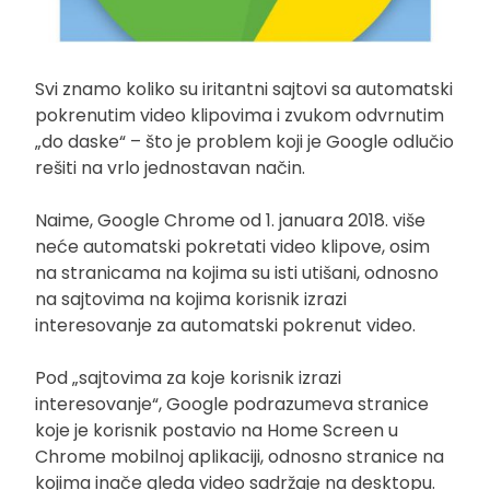
Svi znamo koliko su iritantni sajtovi sa automatski
pokrenutim video klipovima i zvukom odvrnutim
„do daske“ – što je problem koji je Google odlučio
rešiti na vrlo jednostavan način.
Naime, Google Chrome od 1. januara 2018. više
neće automatski pokretati video klipove, osim
na stranicama na kojima su isti utišani, odnosno
na sajtovima na kojima korisnik izrazi
interesovanje za automatski pokrenut video.
Pod „sajtovima za koje korisnik izrazi
interesovanje“, Google podrazumeva stranice
koje je korisnik postavio na Home Screen u
Chrome mobilnoj aplikaciji, odnosno stranice na
kojima inače gleda video sadržaje na desktopu.