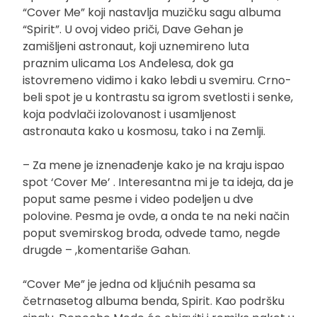
“Cover Me” koji nastavlja muzičku sagu albuma
“Spirit”. U ovoj video priči, Dave Gehan je
zamišljeni astronaut, koji uznemireno luta
praznim ulicama Los Anđelesa, dok ga
istovremeno vidimo i kako lebdi u svemiru. Crno-
beli spot je u kontrastu sa igrom svetlosti i senke,
koja podvlači izolovanost i usamljenost
astronauta kako u kosmosu, tako i na Zemlji.
– Za mene je iznenađenje kako je na kraju ispao
spot ‘Cover Me’ . Interesantna mi je ta ideja, da je
poput same pesme i video podeljen u dve
polovine. Pesma je ovde, a onda te na neki način
poput svemirskog broda, odvede tamo, negde
drugde – ,komentariše Gahan.
“Cover Me” je jedna od kljućnih pesama sa
četrnasetog albuma benda, Spirit. Kao podršku