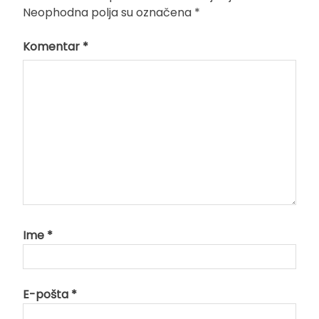
Neophodna polja su označena
*
Komentar
*
Ime
*
E-pošta
*