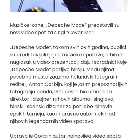
Muzičke ikone, „Depeche Mode“ predstavili su
novi video spot za singl “Cover Me”.
„Depeche Mode“, tokom svih ovih godina, publici
su predstavljali sjajne muzičke spotove, a bitan
naglasak u video prezentaciji daju i saradnici koje
„Depeche Mode“ pažljivo biraju. Među njima
posebno mesto zauzima holandski fotograf i
reditelj, Anton Corbijn, koji je ,osim prepoznatljivih
fotografija benda, vrlo često bio umetnički
direktor i dizajner njihovih albuma i singlova,
binski i scenski dizajner za potrebe njihovih
epskih turneja, kao i naravno autor nekih od
njihovih legendarnih video spotova.
Upravo je Corbijn autor najnovijeg video spota,