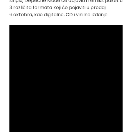
singlu, Depeche Mode će objaviti i remiks paket u
3 različita formata koji će pojaviti u prodaji
6.oktobra, kao digitalno, CD i vinilno izdanje.