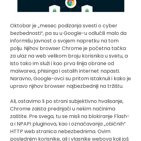
Oktobar je „mesec podizanja svesti o cyber
bezbednosti“, pa su u Google-u odlučili malo da
informišu javnost o svojem napretku na tom
polju. Njihov browser Chrome je početna tačka
za ulaz na web velikom broju korisnika u svetu, a
isto tako im služi i kao prva linija obrane od
malwarea, phisinga i ostalih internet napasti.
Naravno, Google-ovci su pritom istaknuli i kako je
upravo njihov browser najbezbedniji na tržištu.
Ali, ostavimo li po strani subjektivno hvalisanje,
Chrome zaista prednjači u nekim načinima
zaštite. Pre svega, tu se misli na blokiranje Flash-
a i NPAPI pluginova, kao i označavanja „običnih“
HTTP web stranica nebezbednima. Ovim
poslednjim korisnike, ali i vlasnike webova koji još