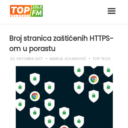
Skip
to
content
Broj stranica zaštićenih HTTPS-
om u porastu
23. OKTOBRA 2017.
MARIJA JOVANOVIĆ
TOP TECH