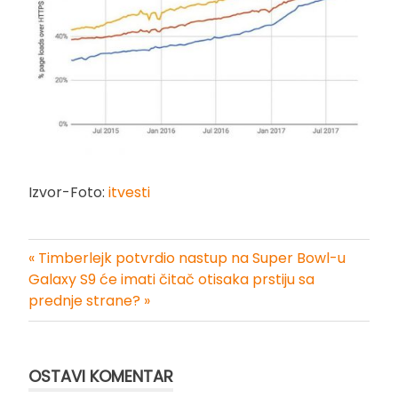
Izvor-Foto:
itvesti
« Timberlejk potvrdio nastup na Super Bowl-u
Kretanje
Galaxy S9 će imati čitač otisaka prstiju sa
prednje strane? »
članka
OSTAVI KOMENTAR