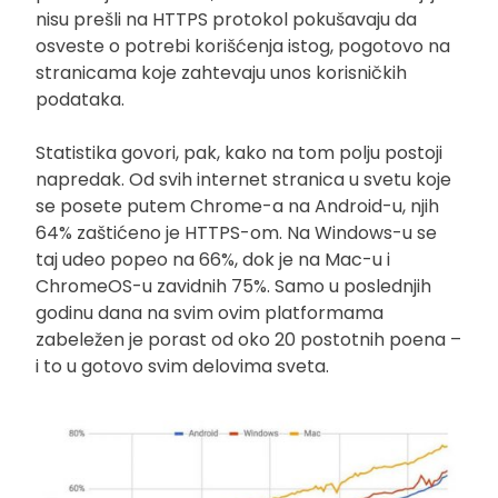
nisu prešli na HTTPS protokol pokušavaju da
osveste o potrebi korišćenja istog, pogotovo na
stranicama koje zahtevaju unos korisničkih
podataka.
Statistika govori, pak, kako na tom polju postoji
napredak. Od svih internet stranica u svetu koje
se posete putem Chrome-a na Android-u, njih
64% zaštićeno je HTTPS-om. Na Windows-u se
taj udeo popeo na 66%, dok je na Mac-u i
ChromeOS-u zavidnih 75%. Samo u poslednjih
godinu dana na svim ovim platformama
zabeležen je porast od oko 20 postotnih poena –
i to u gotovo svim delovima sveta.