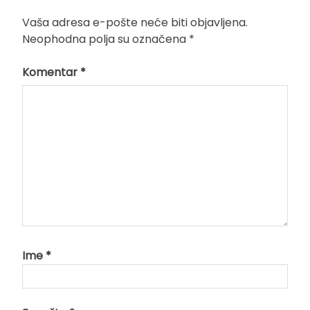
Vaša adresa e-pošte neće biti objavljena.
Neophodna polja su označena
*
Komentar
*
Ime
*