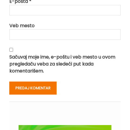
E-pošta
*
Veb mesto
Sačuvaj moje ime, e-poštu i veb mesto u ovom
pregledaču veba za sledeći put kada
komentarišem.