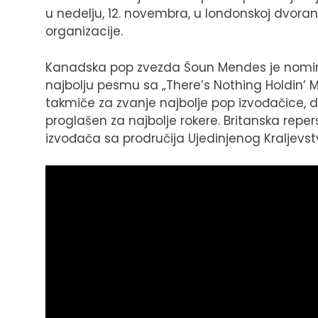
u nedelju, 12. novembra, u londonskoj dvora
organizacije.
Kanadska pop zvezda Šoun Mendes je nomino
najbolju pesmu sa „There’s Nothing Holdin’ 
takmiče za zvanje najbolje pop izvođačice, dok
proglašen za najbolje rokere. Britanska reper
izvođača sa prodručija Ujedinjenog Kraljevstva