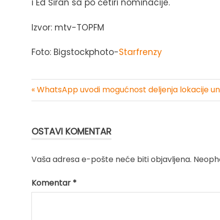
i Ed Širan sa po četiri nominacije.
Izvor: mtv-TOPFM
Foto: Bigstockphoto-
Starfrenzy
« WhatsApp uvodi mogućnost deljenja lokacije unu
Kretanje
članka
OSTAVI KOMENTAR
Vaša adresa e-pošte neće biti objavljena.
Neopho
Komentar
*