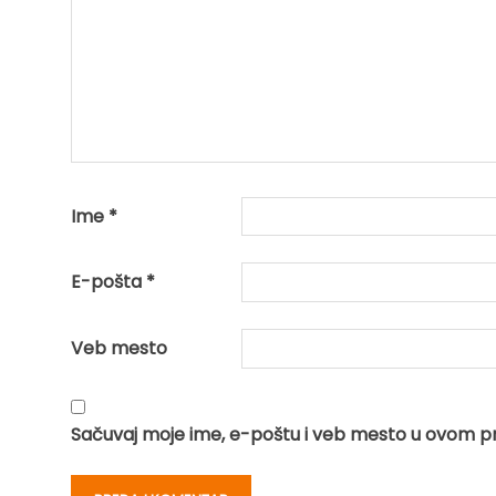
Ime
*
E-pošta
*
Veb mesto
Sačuvaj moje ime, e-poštu i veb mesto u ovom p