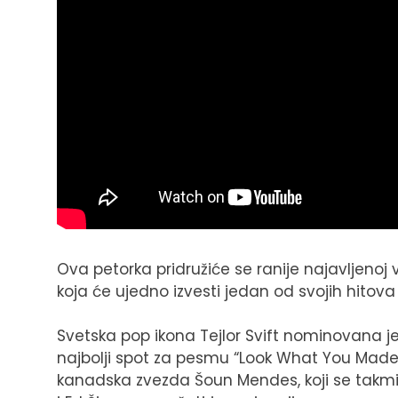
Ova petorka pridružiće se ranije najavljenoj v
koja će ujedno izvesti jedan od svojih hitova 
Svetska pop ikona Tejlor Svift nominovana je
najbolji spot za pesmu “Look What You Made 
kanadska zvezda Šoun Mendes, koji se takmič