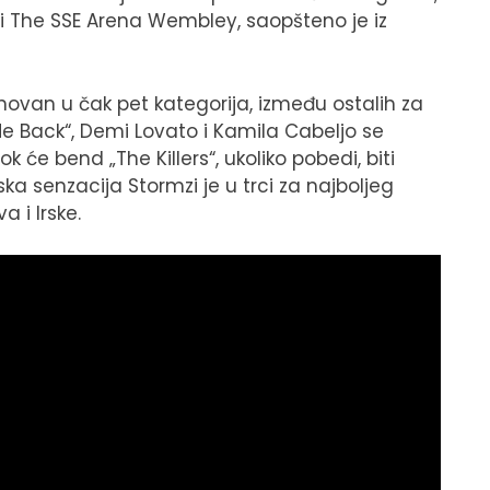
ni The SSE Arena Wembley, saopšteno je iz
van u čak pet kategorija, između ostalih za
Me Back“, Demi Lovato i Kamila Cabeljo se
 će bend „The Killers“, ukoliko pobedi, biti
ska senzacija Stormzi je u trci za najboljeg
 i Irske.