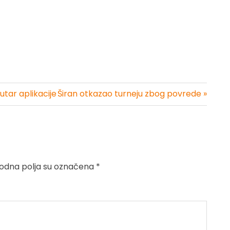
tar aplikacije
Širan otkazao turneju zbog povrede »
dna polja su označena
*