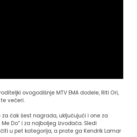
oditeljki ovogodišnje MTV EMA dodele, Riti Ori,
te večeri.
 za čak šest nagrada, uključujući i one za
Me Do” i za najboljeg izvođača. Sledi
iti u pet kategorija, a prate ga Kendrik Lamar