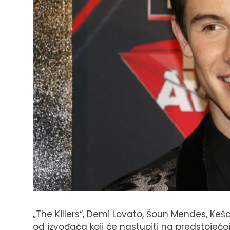
„The Killers“, Demi Lovato, Šoun Mendes, Keš
od izvođača koji će nastupiti na predstojećo