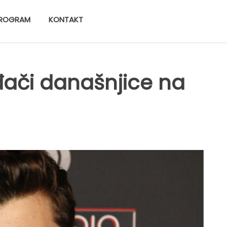
ROGRAM
KONTAKT
ođači današnjice na