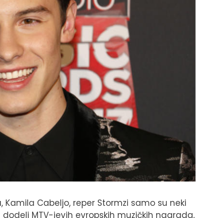
a, Kamila Cabeljo, reper Stormzi samo su neki
j dodeli MTV-jevih evropskih muzičkih nagrada,