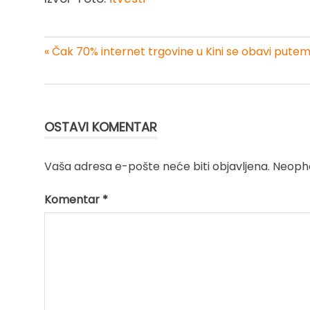
« Čak 70% internet trgovine u Kini se obavi pute
Kretanje
članka
OSTAVI KOMENTAR
Vaša adresa e-pošte neće biti objavljena.
Neopho
Komentar
*