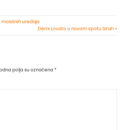
m mobilnih uređaja
Demi Lovato u novom spotu Sirah »
dna polja su označena
*