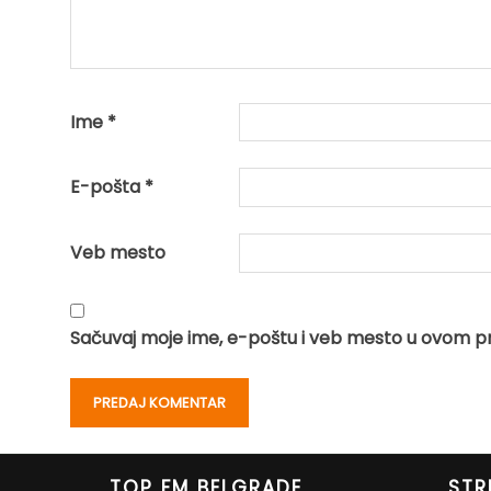
Ime
*
E-pošta
*
Veb mesto
Sačuvaj moje ime, e-poštu i veb mesto u ovom p
TOP FM BELGRADE
STR