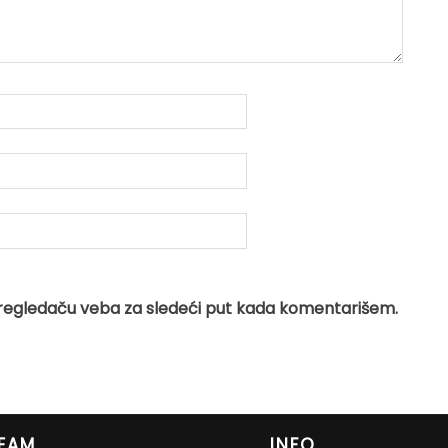
regledaču veba za sledeći put kada komentarišem.
EAM
INFO