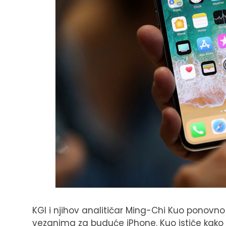
KGI i njihov analitičar Ming-Chi Kuo ponov
vezanima za buduće iPhone. Kuo ističe kako