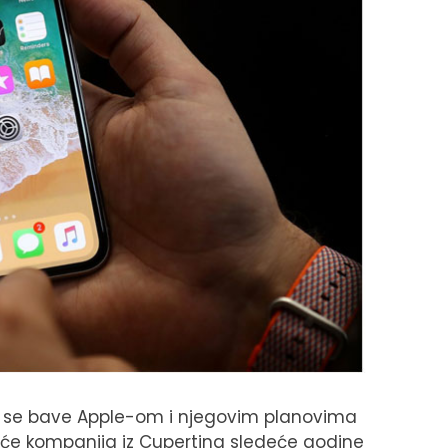
no se bave Apple-om i njegovim planovima
 će kompanija iz Cupertina sledeće godine