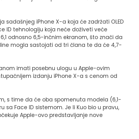
zija sadašnjeg iPhone X-a koja će zadržati OLED
e ID tehnologiju koja neće doživeti veće
 6,1 odnosno 6,5-inčnim ekranom, što znači da
ine mogla sastojati od tri člana te da će 4,7-
ekranom imati posebnu ulogu u Apple-ovim
ristupačnijem izdanju iPhone X-a s cenom od
om, s time da će oba spomenuta modela (6,1-
u sa Face ID sistemom. Je li Kuo bio u pravu,
očekuje Apple-ovo predstavljanje nove