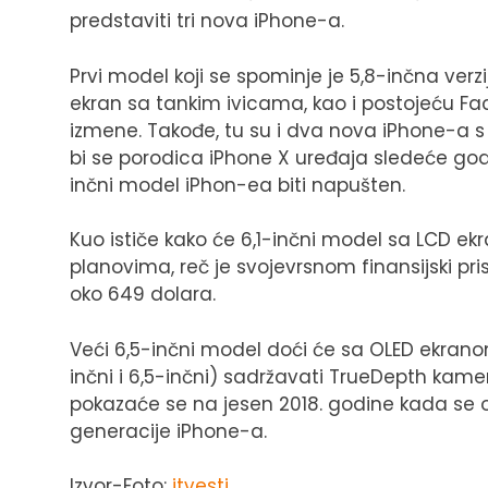
predstaviti tri nova iPhone-a.
Prvi model koji se spominje je 5,8-inčna ver
ekran sa tankim ivicama, kao i postojeću Fac
izmene. Takođe, tu su i dva nova iPhone-a s
bi se porodica iPhone X uređaja sledeće god
inčni model iPhon-ea biti napušten.
Kuo ističe kako će 6,1-inčni model sa LCD 
planovima, reč je svojevrsnom finansijski p
oko 649 dolara.
Veći 6,5-inčni model doći će sa OLED ekran
inčni i 6,5-inčni) sadržavati TrueDepth kamer
pokazaće se na jesen 2018. godine kada se 
generacije iPhone-a.
Izvor-Foto:
itvesti