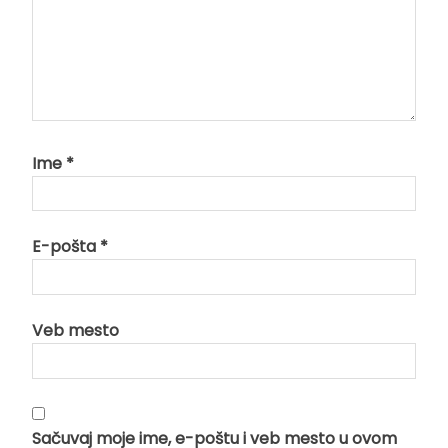
Ime
*
E-pošta
*
Veb mesto
Sačuvaj moje ime, e-poštu i veb mesto u ovom