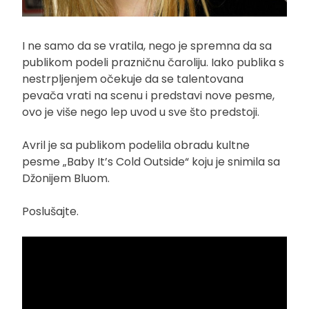
I ne samo da se vratila, nego je spremna da sa
publikom podeli prazničnu čaroliju. Iako publika s
nestrpljenjem očekuje da se talentovana
pevača vrati na scenu i predstavi nove pesme,
ovo je više nego lep uvod u sve što predstoji.
Avril je sa publikom podelila obradu kultne
pesme „Baby It’s Cold Outside“ koju je snimila sa
Džonijem Bluom.
Poslušajte.