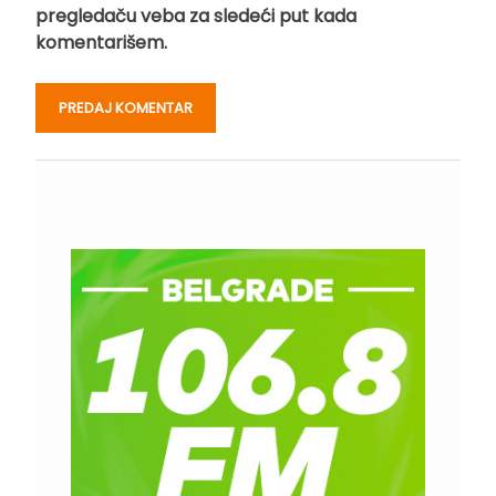
pregledaču veba za sledeći put kada
komentarišem.