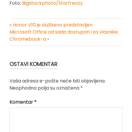
Foto:
Bigstockphoto/Starfrenzy
« Honor V10 je službeno predstavljen
Kretanje
Microsoft Office od sada dostupan i za vlasnike
Chromebook-a »
članka
OSTAVI KOMENTAR
Vaša adresa e-pošte neće biti objavljena.
Neophodna polja su označena
*
Komentar
*