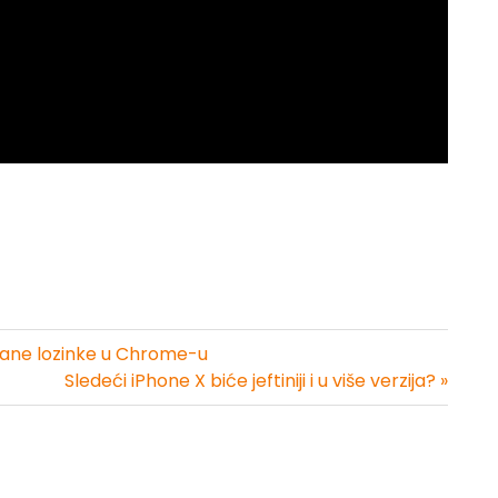
vane lozinke u Chrome-u
Sledeći iPhone X biće jeftiniji i u više verzija? »