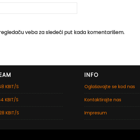
regledaču veba za sledeći put kada komentarišem.
EAM
INFO
8 KBIT/S
Oglašavajte se kod nas
4 KBIT/S
Kontaktirajte nas
28 KBIT/S
Impresum