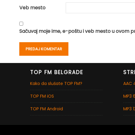
Veb mesto
Sačuvaj moje ime, e-poštu i veb mesto u ovom p
TOP FM BELGRADE
STR
Kako da slušate TOP FM?
AAC 4
TOP FM iOS
MP3 6
TOP FM Android
MP3 1