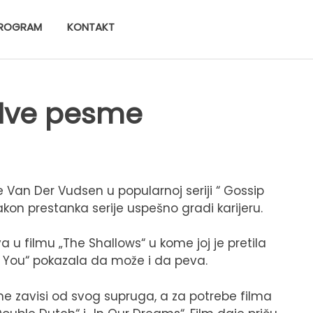
ROGRAM
KONTAKT
a dve pesme
 Van Der Vudsen u popularnoj seriji “ Gossip
nakon prestanka serije uspešno gradi karijeru.
a u filmu „The Shallows“ u kome joj je pretila
 Is You“ pokazala da može i da peva.
e zavisi od svog supruga, a za potrebe filma