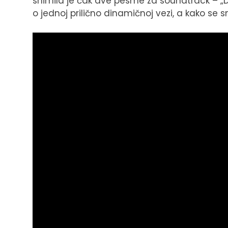
snimila je čak dve pesme za soundtrack – „Do
o jednoj prilično dinamičnoj vezi, a kako se