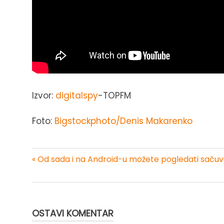
Izvor:
digitalspy
-TOPFM
Foto:
Bigstockphoto/Denis Makarenko
« Od sada i na Android-u možete pogledati saču
Kretanje
članka
OSTAVI KOMENTAR