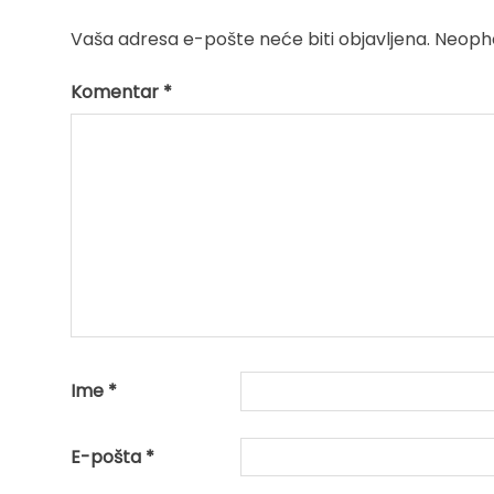
Vaša adresa e-pošte neće biti objavljena.
Neopho
Komentar
*
Ime
*
E-pošta
*