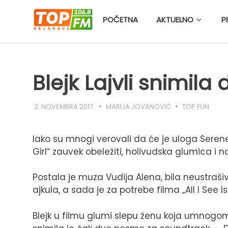
Skip
to
POČETNA
AKTUELNO
P
content
Blejk Lajvli snimil
2. NOVEMBRA 2017.
MARIJA JOVANOVIĆ
TOP FUN
Iako su mnogi verovali da će je uloga Serene
Girl“ zauvek obeležiti, holivudska glumica i 
Postala je muza Vudija Alena, bila neustrašiv
ajkula, a sada je za potrebe filma „All I See
Blejk u filmu glumi slepu ženu koja umnogom