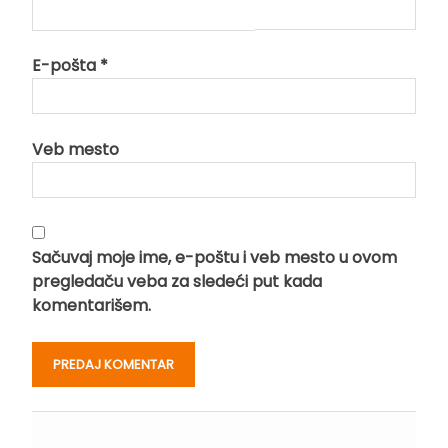
E-pošta
*
Veb mesto
Sačuvaj moje ime, e-poštu i veb mesto u ovom
pregledaču veba za sledeći put kada
komentarišem.