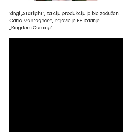
Singl „Starlight“, za čiju produkciju je bio zadužen
Carlo Montagnese, najavio je EP izdanje
„Kingdom Coming“.