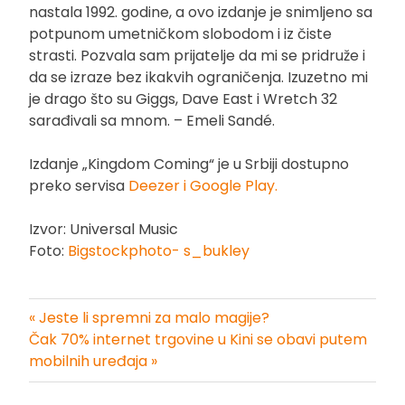
nastala 1992. godine, a ovo izdanje je snimljeno sa
potpunom umetničkom slobodom i iz čiste
strasti. Pozvala sam prijatelje da mi se pridruže i
da se izraze bez ikakvih ograničenja. Izuzetno mi
je drago što su Giggs, Dave East i Wretch 32
sarađivali sa mnom. – Emeli Sandé.
Izdanje „Kingdom Coming“ je u Srbiji dostupno
preko servisa
Deezer i Google Play.
Izvor: Universal Music
Foto:
Bigstockphoto- s_bukley
« Jeste li spremni za malo magije?
Kretanje
Čak 70% internet trgovine u Kini se obavi putem
mobilnih uređaja »
članka