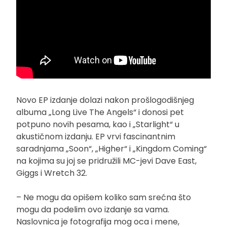
Novo EP izdanje dolazi nakon prošlogodišnjeg
albuma „Long Live The Angels“ i donosi pet
potpuno novih pesama, kao i „Starlight“ u
akustičnom izdanju. EP vrvi fascinantnim
saradnjama „Soon“, „Higher“ i „Kingdom Coming“
na kojima su joj se pridružili MC-jevi Dave East,
Giggs i Wretch 32.
– Ne mogu da opišem koliko sam srećna što
mogu da podelim ovo izdanje sa vama.
Naslovnica je fotografija mog oca i mene,