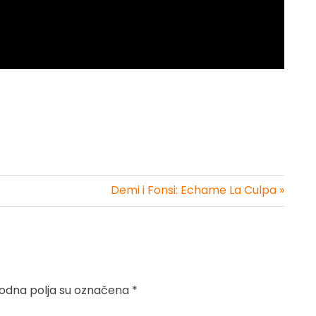
Demi i Fonsi: Echame La Culpa »
dna polja su označena
*