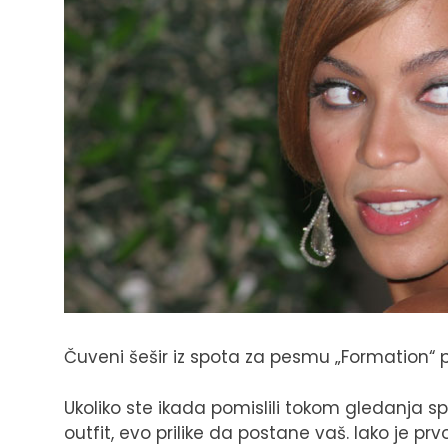
Čuveni šešir iz spota za pesmu „Formation“ 
Ukoliko ste ikada pomislili tokom gledanja 
outfit, evo prilike da postane vaš. Iako je pr