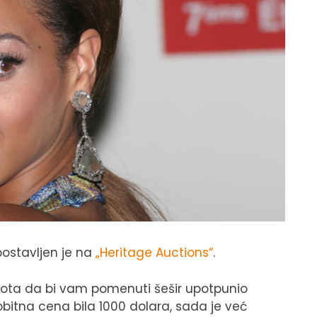
postavljen je na
„Heritage Auctions“
.
spota da bi vam pomenuti šešir upotpunio
vobitna cena bila 1000 dolara, sada je već