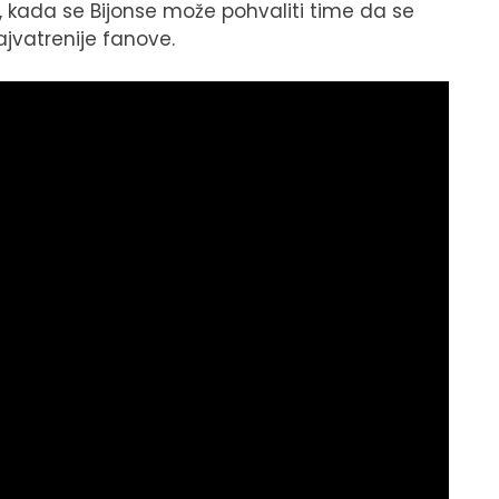
, kada se Bijonse može pohvaliti time da se
jvatrenije fanove.