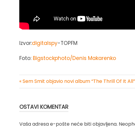
Izvor:
digitalspy
-TOPFM
Foto:
Bigstockphoto/Denis Makarenko
« Sem Smit objavio novi album “The Thrill Of It All”
Kretanje
članka
OSTAVI KOMENTAR
Vaša adresa e-pošte neće biti objavljena.
Neopho