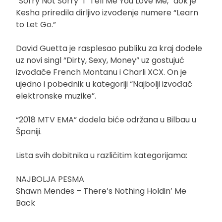
“Sorry Not Sorry” i “Tell Me You Love Me,” dok je
Kesha priredila dirljivo izvođenje numere “Learn
to Let Go.”
David Guetta je rasplesao publiku za kraj dodele
uz novi singl “Dirty, Sexy, Money” uz gostujuć
izvođače French Montanu i Charli XCX. On je
ujedno i pobednik u kategoriji “Najbolji izvođač
elektronske muzike”.
“2018 MTV EMA” dodela biće održana u Bilbau u
Španiji.
Lista svih dobitnika u različitim kategorijama:
NAJBOLJA PESMA
Shawn Mendes – There’s Nothing Holdin’ Me
Back