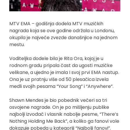
MTV EMA – godišnja dodela MTV muzičkih
nagrada koja se ove godine održala u Londonu,
okupila je najveće zvezde današnjice na jednom
mestu.
Voditeljka dodele bila je Rita Ora, kojoj je u
rodnom gradu pripala čast da ugosti muzičke
velikane, a ujedno je imala I svoj prvi EMA nastup.
Ona je uz pratnju više od 50 plesačica izvela
medli svojih pesama “Your Song” i “Anywhere”.
Shawn Mendes je bio pobednik večeri sa tri
osvojene nagrade. On je po mišljenju publike
najbolji izvođač i vlasnik nabolje pesme, “There’s
Nothing Holding Me Back”, a koliko ga fanovi vole
dokazuje pobeda u kategoriji “Najbolji fanovi”.