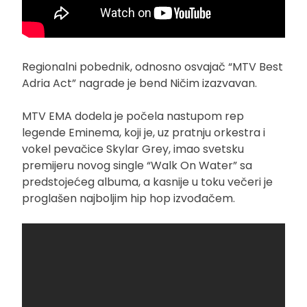
Regionalni pobednik, odnosno osvajač “MTV Best
Adria Act” nagrade je bend Ničim izazvavan.
MTV EMA dodela je počela nastupom rep
legende Eminema, koji je, uz pratnju orkestra i
vokel pevačice Skylar Grey, imao svetsku
premijeru novog single “Walk On Water” sa
predstojećeg albuma, a kasnije u toku večeri je
proglašen najboljim hip hop izvođačem.