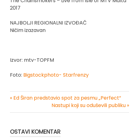
The Chainsmokers – Live from Isle of MTV Malta
2017
NAJBOLJI REGIONALNI IZVOĐAČ
Ničim izazavan
Izvor: mtv-TOPFM
Foto:
Bigstockphoto- Starfrenzy
« Ed Širan predstavio spot za pesmu „Perfect“
Kretanje
Nastupi koji su oduševili publiku »
članka
OSTAVI KOMENTAR