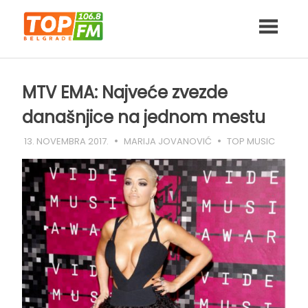
Skip
to
content
MTV EMA: Najveće zvezde
današnjice na jednom mestu
13. NOVEMBRA 2017.
MARIJA JOVANOVIĆ
TOP MUSIC