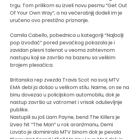
trgu. Tom prilikom su izveli novu pesmu “Get Out
Of Your Own Way”, a na večerašnjij dodeli im je
uručeno ovo prestižno priznanje.
Camila Cabello, pobednica u kategoriji “Najbolji
pop izvođač” pored pevačkog pokazala je i
zavidan plesni talenat u veoma zahtevnom
nastupu koji se završio na bazenu sa velikim
brojem plesačica.
Britanska rep zvezda Travis Scot na svoj MTV
EMA debi ja došao u velikom stilu. Naime, on se na
binu dovezao u policijskom automobilu, dok je
nastup završio uz vatromet i vrisak oduševljnje
publike.
Nastupili su još Liam Payne, bend The Killers je
izveo hit “The Man” u rok aranžmanu, Demi
Lovato je dominirala MTV binom dok je pevala