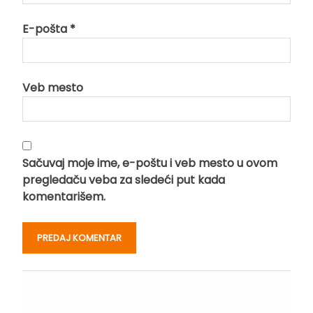
E-pošta
*
Veb mesto
Sačuvaj moje ime, e-poštu i veb mesto u ovom
pregledaču veba za sledeći put kada
komentarišem.