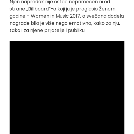
Njen napredak nije ostao neprimećen ni od
strane „Billboard“-a koji ju je proglasio Ženom
godine – Women in Music 2017, a svečana dodela
nagrade bila je više nego emotivna, kako za nju,
tako i za njene prijatelje i publiku.