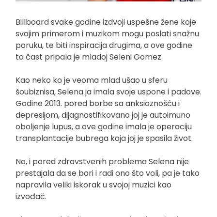
Billboard svake godine izdvoji uspešne žene koje
svojim primerom i muzikom mogu poslati snažnu
poruku, te biti inspiracija drugima, a ove godine
ta čast pripala je mladoj Seleni Gomez.
Kao neko ko je veoma mlad ušao u sferu
šoubiznisa, Selena ja imala svoje uspone i padove.
Godine 2013. pored borbe sa anksioznošću i
depresijom, dijagnostifikovano joj je autoimuno
oboljenje lupus, a ove godine imala je operaciju
transplantacije bubrega koja joj je spasila život.
No, i pored zdravstvenih problema Selena nije
prestajala da se bori i radi ono što voli, pa je tako
napravila veliki iskorak u svojoj muzici kao
izvođač.