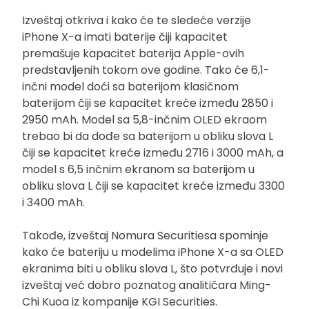
Izveštaj otkriva i kako će te sledeće verzije
iPhone X-a imati baterije čiji kapacitet
premašuje kapacitet baterija Apple-ovih
predstavljenih tokom ove godine. Tako će 6,1-
inčni model doći sa baterijom klasičnom
baterijom čiji se kapacitet kreće između 2850 i
2950 mAh. Model sa 5,8-inčnim OLED ekraom
trebao bi da dođe sa baterijom u obliku slova L
čiji se kapacitet kreće između 2716 i 3000 mAh, a
model s 6,5 inčnim ekranom sa baterijom u
obliku slova L čiji se kapacitet kreće između 3300
i 3400 mAh.
Takođe, izveštaj Nomura Securitiesa spominje
kako će bateriju u modelima iPhone X-a sa OLED
ekranima biti u obliku slova L, što potvrđuje i novi
izveštaj već dobro poznatog analitičara Ming-
Chi Kuoa iz kompanije KGI Securities.