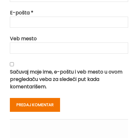
E-pošta
*
Veb mesto
Sačuvaj moje ime, e-poštu i veb mesto u ovom
pregledaču veba za sledeći put kada
komentarišem.