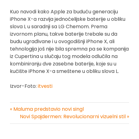
Kuo navodi kako Apple za buduću generaciju
iPhone X-a razvija jednoćelijske baterije u obliku
slova L u saradnji sa LG Chemom. Prema
izvornom planu, takve baterije trebale su da
budu ugrađivane i u ovogodišnji iPhone X, ali
tehnologija još nije bila spremna pa se kompanija
iz Cupertina u slučaju tog modela odlučila na
kombiniranju dve zasebne baterije, koje su u
kućište iPhone X-a smeštene u obliku slova L.
Izvor-Foto:
itvesti
« Maluma predstavio novi singl
Kretanje
Novi Spajdermen: Revolucionarni vizuelni stil »
članka