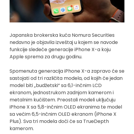
Japanska brokerska kuća Nomura Securities
nedavno je objavila izveštaj u kojem se navode
funkcije sledeće generacije iPhone X-a koju
Apple sprema za drugu godinu.
Spomenuta generacija iPhone X-a zapravo će se
sastojati od tri različita modela, od kojih će jedan
model biti „budžetski“ sa 6,1-inčnim LCD
ekranom, jednostrukom zadnjom kamerom i
metalnim kućištem. Preostali modeli uključuju
iPhone X sa 5,8-inčnim OLED ekranima te model
sa većim 6,5-inčnim OLED ekranom (iPhone X
Plus). Sva tri modela doći će sa TrueDepth
kamerom.