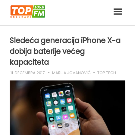
Skip
to
content
Sledeća generacija iPhone X-a
dobija baterije većeg
kapaciteta
11. DECEMBRA 2017.
MARIJA JOVANOVIĆ
TOP TECH