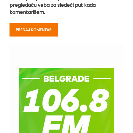
pregledaču veba za sledeći put kada
komentarišem.