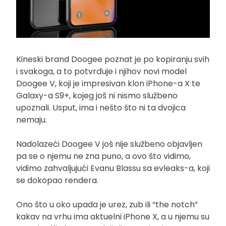
Kineski brand Doogee poznat je po kopiranju svih
i svakoga, a to potvrđuje i njihov novi model
Doogee V, koji je impresivan klon iPhone-a X te
Galaxy-a S9+, kojeg još ni nismo službeno
upoznali. Usput, ima i nešto što ni ta dvojica
nemaju.
Nadolazeći Doogee V još nije službeno objavljen
pa se o njemu ne zna puno, a ovo što vidimo,
vidimo zahvaljujući Evanu Blassu sa evleaks-a, koji
se dokopao rendera.
Ono što u oko upada je urez, zub ili “the notch”
kakav na vrhu ima aktuelni iPhone X, a u njemu su