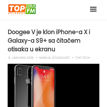
Skip
to
content
Doogee V je klon iPhone-a X i
Galaxy-a S9+ sa čitačem
otisaka u ekranu
8. JANUARA 2018.
MARIJA JOVANOVIĆ
TOP TECH