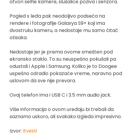
otvori selfie kamere, slušalice poziva i senzora.
Pogled s leđa pak neodoljivo podseća na
rendere i fotografije Galaxya S9+ koji ima
dvostruku kameru, a nedostaje mu samo čitač
otisaka.
Nedostaje jer je prema ovome smešten pod
ekransko staklo. To su neuspešno pokušali pa
odustali i Apple i Samsung. Koliko je to Doogee
uspešno odradio pokazaće vreme, naravno pod
uslovom da sve nije prevara.
Ovaj telefon ima i USB C i 3.5 mm audio jack.
Više informacija o ovom uređaju bi trebali da
saznamo uskoro, ali svakako izgleda impresivno.
Izvor:
itvesti