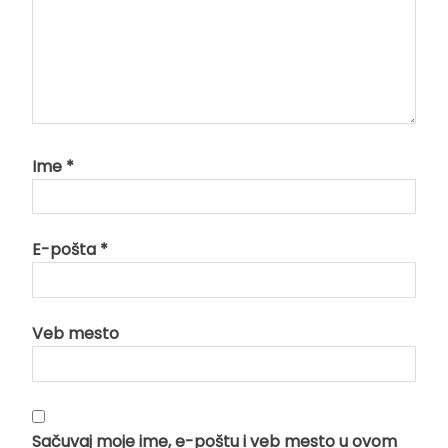
Ime
*
E-pošta
*
Veb mesto
Sačuvaj moje ime, e-poštu i veb mesto u ovom