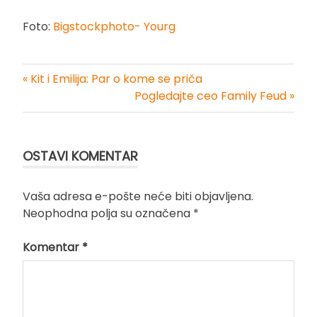
Foto:
Bigstockphoto- Yourg
« Kit i Emilija: Par o kome se priča
Kretanje
Pogledajte ceo Family Feud »
članka
OSTAVI KOMENTAR
Vaša adresa e-pošte neće biti objavljena.
Neophodna polja su označena
*
Komentar
*