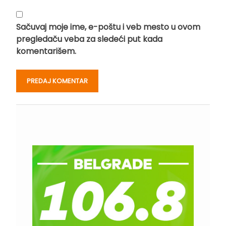
Sačuvaj moje ime, e-poštu i veb mesto u ovom
pregledaču veba za sledeći put kada
komentarišem.