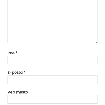
Ime
*
E-pošta
*
Veb mesto