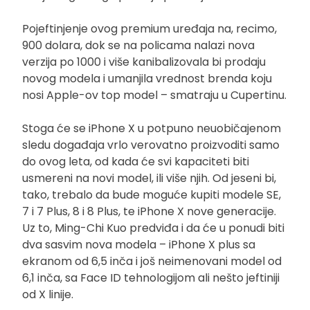
Pojeftinjenje ovog premium uređaja na, recimo,
900 dolara, dok se na policama nalazi nova
verzija po 1000 i više kanibalizovala bi prodaju
novog modela i umanjila vrednost brenda koju
nosi Apple-ov top model – smatraju u Cupertinu.
Stoga će se iPhone X u potpuno neuobičajenom
sledu događaja vrlo verovatno proizvoditi samo
do ovog leta, od kada će svi kapaciteti biti
usmereni na novi model, ili više njih. Od jeseni bi,
tako, trebalo da bude moguće kupiti modele SE,
7 i 7 Plus, 8 i 8 Plus, te iPhone X nove generacije.
Uz to, Ming-Chi Kuo predviđa i da će u ponudi biti
dva sasvim nova modela – iPhone X plus sa
ekranom od 6,5 inča i još neimenovani model od
6,1 inča, sa Face ID tehnologijom ali nešto jeftiniji
od X linije.