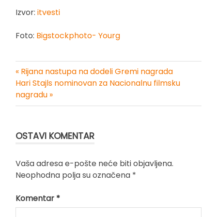
Izvor:
itvesti
Foto:
Bigstockphoto- Yourg
« Rijana nastupa na dodeli Gremi nagrada
Kretanje
Hari Stajls nominovan za Nacionalnu filmsku
nagradu »
članka
OSTAVI KOMENTAR
Vaša adresa e-pošte neće biti objavljena.
Neophodna polja su označena
*
Komentar
*