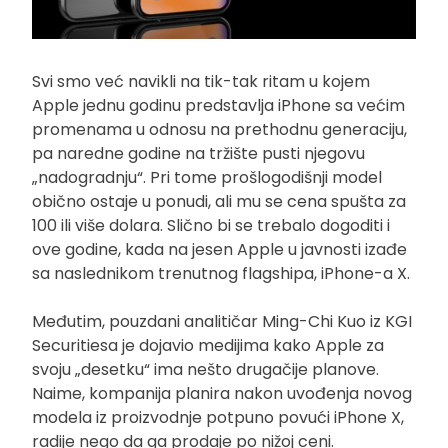
Svi smo već navikli na tik-tak ritam u kojem
Apple jednu godinu predstavlja iPhone sa većim
promenama u odnosu na prethodnu generaciju,
pa naredne godine na tržište pusti njegovu
„nadogradnju“. Pri tome prošlogodišnji model
obično ostaje u ponudi, ali mu se cena spušta za
100 ili više dolara. Slično bi se trebalo dogoditi i
ove godine, kada na jesen Apple u javnosti izađe
sa naslednikom trenutnog flagshipa, iPhone-a X.
Međutim, pouzdani analitičar Ming-Chi Kuo iz KGI
Securitiesa je dojavio medijima kako Apple za
svoju „desetku“ ima nešto drugačije planove.
Naime, kompanija planira nakon uvođenja novog
modela iz proizvodnje potpuno povući iPhone X,
radije nego da ga prodaje po nižoj ceni.