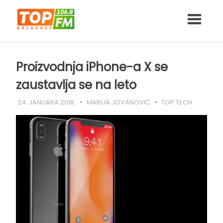
Skip
to
content
Proizvodnja iPhone-a X se
zaustavlja se na leto
24. JANUARA 2018.
MARIJA JOVANOVIĆ
TOP TECH