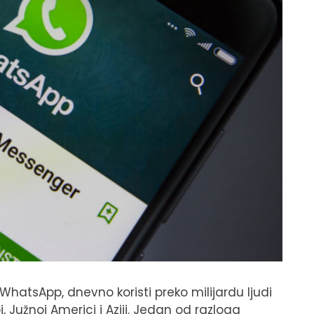
WhatsApp, dnevno koristi preko milijardu ljudi
, Južnoj Americi i Aziji. Jedan od razloga