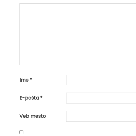
Ime
*
E-pošta
*
Veb mesto