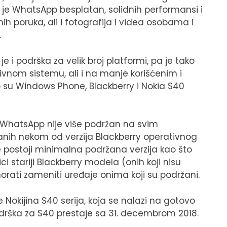
o je WhatsApp besplatan, solidnih performansi i
 poruka, ali i fotografija i videa osobama i
.
 i podrška za velik broj platformi, pa je tako
vnom sistemu, ali i na manje korišćenim i
su Windows Phone, Blackberry i Nokia S40
, WhatsApp nije više podržan na svim
anih nekom od verzija Blackberry operativnog
 postoji minimalna podržana verzija kao što
stariji Blackberry modela (onih koji nisu
rati zameniti uređaje onima koji su podržani.
 Nokijina S40 serija, koja se nalazi na gotovo
rška za S40 prestaje sa 31. decembrom 2018.