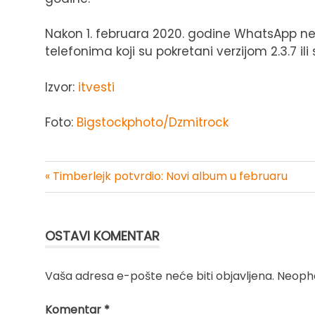
Nakon 1. februara 2020. godine WhatsApp ne
telefonima koji su pokretani verzijom 2.3.7 ili s
Izvor:
itvesti
Foto:
Bigstockphoto/Dzmitrock
« Timberlejk potvrdio: Novi album u februaru
Kretanje
članka
OSTAVI KOMENTAR
Vaša adresa e-pošte neće biti objavljena.
Neopho
Komentar
*