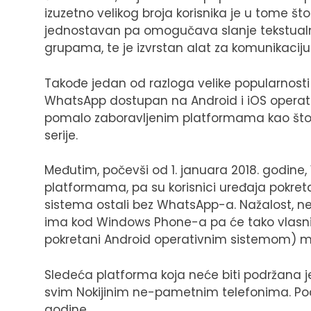
izuzetno velikog broja korisnika je u tome št
jednostavan pa omogučava slanje tekstualnih
grupama, te je izvrstan alat za komunikaciju
Takođe jedan od razloga velike popularnosti je
WhatsApp dostupan na Android i iOS operati
pomalo zaboravljenim platformama kao što 
serije.
Međutim, počevši od 1. januara 2018. godine
platformama, pa su korisnici uređaja pokret
sistema ostali bez WhatsApp-a. Nažalost, ne
ima kod Windows Phone-a pa će tako vlasnici 
pokretani Android operativnim sistemom) mo
Sledeća platforma koja neće biti podržana je
svim Nokijinim ne-pametnim telefonima. Pod
godine.