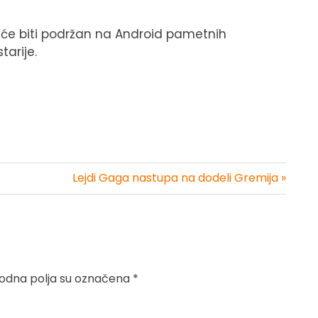
će biti podržan na Android pametnih
tarije.
Lejdi Gaga nastupa na dodeli Gremija »
dna polja su označena
*