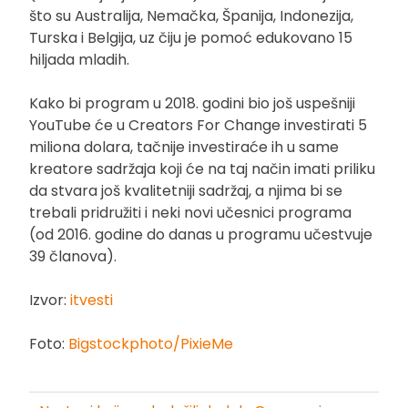
što su Australija, Nemačka, Španija, Indonezija,
Turska i Belgija, uz čiju je pomoć edukovano 15
hiljada mladih.
Kako bi program u 2018. godini bio još uspešniji
YouTube će u Creators For Change investirati 5
miliona dolara, tačnije investiraće ih u same
kreatore sadržaja koji će na taj način imati priliku
da stvara još kvalitetniji sadržaj, a njima bi se
trebali pridružiti i neki novi učesnici programa
(od 2016. godine do danas u programu učestvuje
39 članova).
Izvor:
itvesti
Foto:
Bigstockphoto/PixieMe