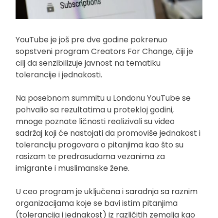
YouTube je još pre dve godine pokrenuo
sopstveni program Creators For Change, čiji je
cilj da senzibilizuje javnost na tematiku
tolerancije i jednakosti.
Na posebnom summitu u Londonu YouTube se
pohvalio sa rezultatima u protekloj godini,
mnoge poznate ličnosti realizivali su video
sadržaj koji će nastojati da promoviše jednakost i
toleranciju progovara o pitanjima kao što su
rasizam te predrasudama vezanima za
imigrante i muslimanske žene.
U ceo program je uključena i saradnja sa raznim
organizacijama koje se bavi istim pitanjima
(tolerancija i jednakost) iz različitih zemalja kao