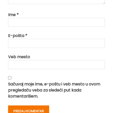
Ime
*
E-pošta
*
Veb mesto
Sačuvaj moje ime, e-poštu i veb mesto u ovom
pregledaču veba za sledeći put kada
komentarišem.