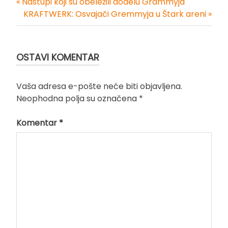
« Nastupi koji su obeležili dodelu Grammyja
Kretanje
KRAFTWERK: Osvajači Gremmyja u Štark areni »
članka
OSTAVI KOMENTAR
Vaša adresa e-pošte neće biti objavljena.
Neophodna polja su označena
*
Komentar
*