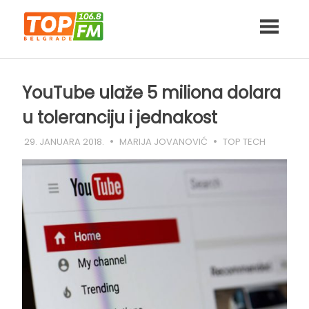
Skip
to
content
YouTube ulaže 5 miliona dolara
u toleranciju i jednakost
29. JANUARA 2018.
MARIJA JOVANOVIĆ
TOP TECH