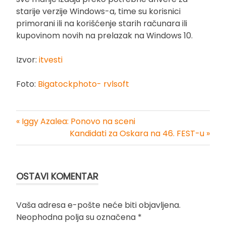
starije verzije Windows-a, time su korisnici
primorani ili na korišćenje starih računara ili
kupovinom novih na prelazak na Windows 10.
Izvor:
itvesti
Foto:
Bigatockphoto- rvlsoft
« Iggy Azalea: Ponovo na sceni
Kretanje
Kandidati za Oskara na 46. FEST-u »
članka
OSTAVI KOMENTAR
Vaša adresa e-pošte neće biti objavljena.
Neophodna polja su označena
*