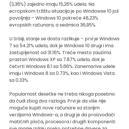
(3,36%) zajedno imaju 15,26% udela. Na
ecropskom tržištu situacija je po Windowse 10 još
povoljnija – Windows 10 pokreće 48,23%
evropskih računara, a sedmica 36,95%.
U Srbiji, stanje se dosta razlikuje – prvi je Windows
7 sa 54.21% udela, dok je Windows 10 drugi i ima
zastupljenost od 31.16%. Treće mesto zauzima
prastari Windows XP sa 7.87% udela, dok je
četvrti Windows 8.1 sa 5.66%. Zanemarive udele
imaju i Windows 8 sa 0.73%, kao i Windows Vista
sa 0.33%.
Popularnost desetke ne treba nikoga posebno
da čudi zbog dva razloga. Prvi je da više nije
moguće kupiti nove računare sa starijim
verzijama Windows-a, a drugi je da proizvođači
matičnih ploča, procesora i drugih komponenti
sve manje izdaju preko potrebne drivere za