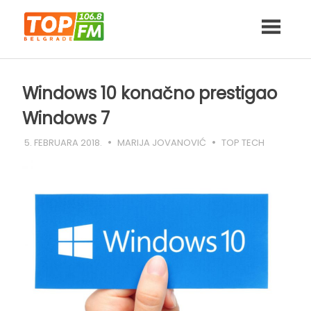
Skip
to
content
Windows 10 konačno prestigao
Windows 7
5. FEBRUARA 2018.
MARIJA JOVANOVIĆ
TOP TECH