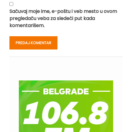
Sačuvaj moje ime, e-poštu i veb mesto u ovom
pregledaču veba za sledeći put kada
komentarišem.