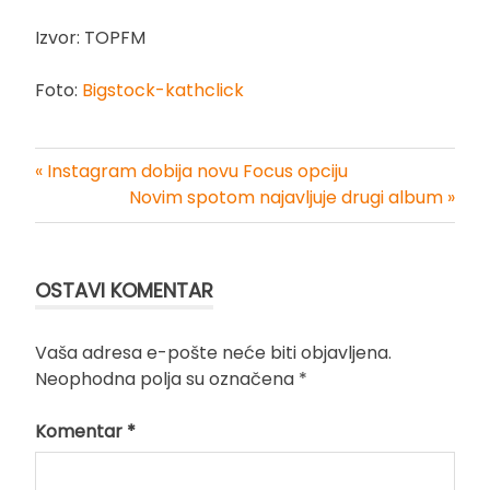
Izvor: TOPFM
Foto:
Bigstock-kathclick
« Instagram dobija novu Focus opciju
Kretanje
Novim spotom najavljuje drugi album »
članka
OSTAVI KOMENTAR
Vaša adresa e-pošte neće biti objavljena.
Neophodna polja su označena
*
Komentar
*