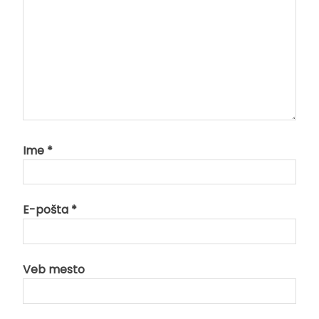
Ime
*
E-pošta
*
Veb mesto