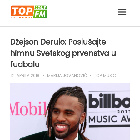
Skip
to
content
Džejson Derulo: Poslušajte
himnu Svetskog prvenstva u
fudbalu
12. APRILA 2018.
MARIJA JOVANOVIĆ
TOP MUSIC