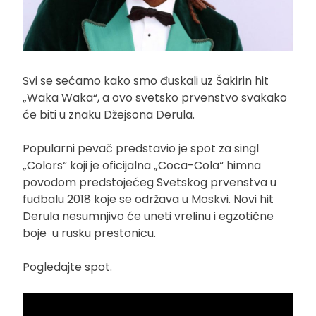
Svi se sećamo kako smo đuskali uz Šakirin hit
„Waka Waka“, a ovo svetsko prvenstvo svakako
će biti u znaku Džejsona Derula.
Popularni pevač predstavio je spot za singl
„Colors“ koji je oficijalna „Coca-Cola“ himna
povodom predstojećeg Svetskog prvenstva u
fudbalu 2018 koje se održava u Moskvi. Novi hit
Derula nesumnjivo će uneti vrelinu i egzotične
boje u rusku prestonicu.
Pogledajte spot.