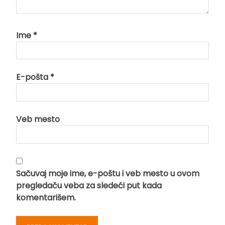
Ime
*
E-pošta
*
Veb mesto
Sačuvaj moje ime, e-poštu i veb mesto u ovom
pregledaču veba za sledeći put kada
komentarišem.