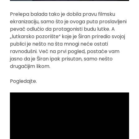
Prelepa balada tako je dobila pravu filmsku
ekranizaciju, samo što je ovoga puta proslavljeni
pevač odlučio da protagonisti budu lutke. A
„lutkarsko pozorište“ koje je Širan priredio svojoj
publici je nešto na šta mnogi neće ostati
ravnodušni. Već na prvi pogled, postaće vam
jasno da je Širan ipak prisutan, samo nešto
drugačijim likom.
Pogledajte.