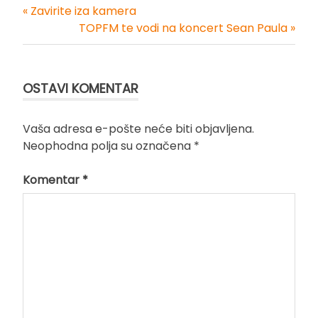
« Zavirite iza kamera
Kretanje
TOPFM te vodi na koncert Sean Paula »
članka
OSTAVI KOMENTAR
Vaša adresa e-pošte neće biti objavljena.
Neophodna polja su označena
*
Komentar
*