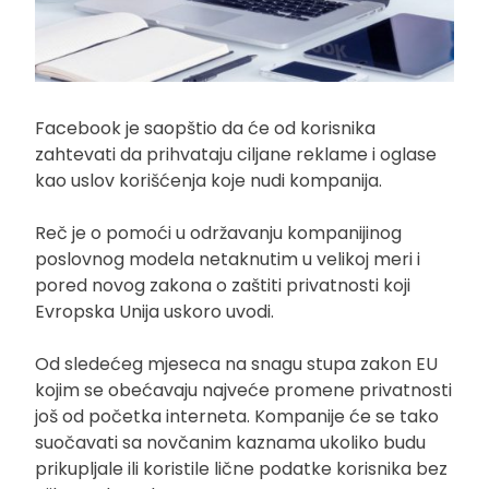
Facebook je saopštio da će od korisnika
zahtevati da prihvataju ciljane reklame i oglase
kao uslov korišćenja koje nudi kompanija.
Reč je o pomoći u održavanju kompanijinog
poslovnog modela netaknutim u velikoj meri i
pored novog zakona o zaštiti privatnosti koji
Evropska Unija uskoro uvodi.
Od sledećeg mjeseca na snagu stupa zakon EU
kojim se obećavaju najveće promene privatnosti
još od početka interneta. Kompanije će se tako
suočavati sa novčanim kaznama ukoliko budu
prikupljale ili koristile lične podatke korisnika bez