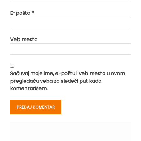
E-pošta
*
Veb mesto
Sačuvaj moje ime, e-poštu i veb mesto u ovom
pregledaču veba za sledeći put kada
komentarišem.