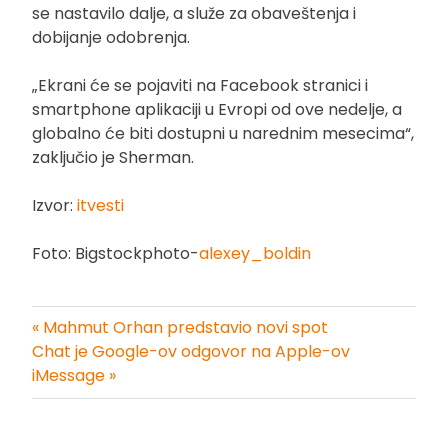
se nastavilo dalje, a služe za obaveštenja i
dobijanje odobrenja.
„Ekrani će se pojaviti na Facebook stranici i
smartphone aplikaciji u Evropi od ove nedelje, a
globalno će biti dostupni u narednim mesecima“,
zaključio je Sherman.
Izvor:
itvesti
Foto: Bigstockphoto-
alexey_boldin
« Mahmut Orhan predstavio novi spot
Kretanje
Chat je Google-ov odgovor na Apple-ov
iMessage »
članka