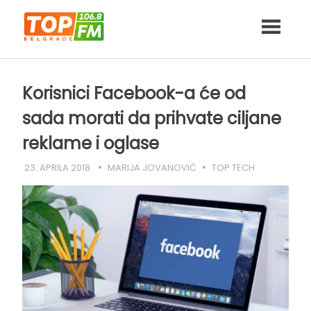
Skip
to
content
Korisnici Facebook-a će od
sada morati da prihvate ciljane
reklame i oglase
23. APRILA 2018.
MARIJA JOVANOVIĆ
TOP TECH