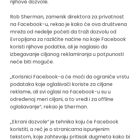
njihove dozvole.
Rob Sherman, zamenik direktora za privatnost
na Facebook-u, rekao je kako će ova društvena
mreža od nedelje početi da traži dozvolu od
Evropljana za različite načine na koje Facebook
koristi njihove podatke, ali je naglasio da
izbegavanje ciljanog reklamiranja u potpunosti
neće biti moguće.
„Korisnici Facebook-a će moći da ograniče vrstu
podataka koje oglašivači koriste za ciljane
reklame, ali svi oglasi na Facebook-u su u
određenoj meri ciljani, a to vredi i za offline
oglašavanje“, rekao je Sherman.
„Ekrani dozvole“ je tehnika koju će Facebook
koristiti, a reč je o stranicama ispunjenim
tekstom, koje zahtevaju pritisak dugmeta kako bi