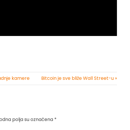
zadnje kamere
Bitcoin je sve bliže Wall Street-u »
dna polja su označena
*