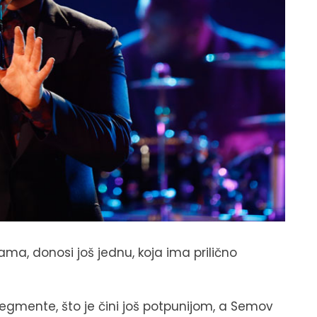
dama, donosi još jednu, koja ima prilično
egmente, što je čini još potpunijom, a Semov