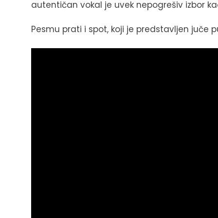
autentičan vokal je uvek nepogrešiv izbor ka
Pesmu prati i spot, koji je predstavljen juče