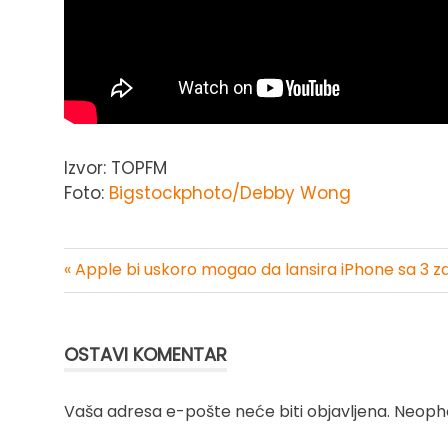
Izvor: TOPFM
Foto:
Bigstockphoto/Debby Wong
« Apple bi uskoro mogao da lansira iPhone sa 3 
Kretanje
članka
OSTAVI KOMENTAR
Vaša adresa e-pošte neće biti objavljena.
Neopho