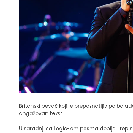
Britanski pevač koji je prepoznatljiv po bala
angažovan tekst.
U saradnji sa Logic-om pesma dobija i rep s