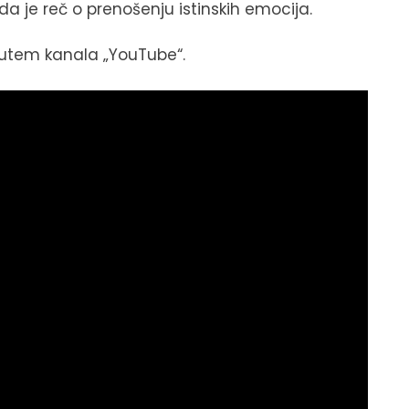
da je reč o prenošenju istinskih emocija.
 putem kanala „YouTube“.