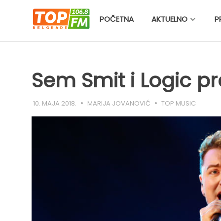
Skip
to
POČETNA
AKTUELNO
P
content
Sem Smit i Logic pr
10. MAJA 2018.
MARIJA JOVANOVIĆ
TOP MUSIC