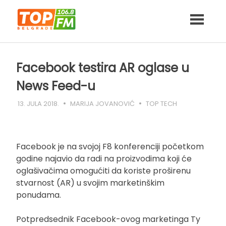
Skip
to
content
Facebook testira AR oglase u
News Feed-u
13. JULA 2018.
MARIJA JOVANOVIĆ
TOP TECH
Facebook je na svojoj F8 konferenciji početkom
godine najavio da radi na proizvodima koji će
oglašivačima omogućiti da koriste proširenu
stvarnost (AR) u svojim marketinškim
ponudama.
Potpredsednik Facebook-ovog marketinga Ty