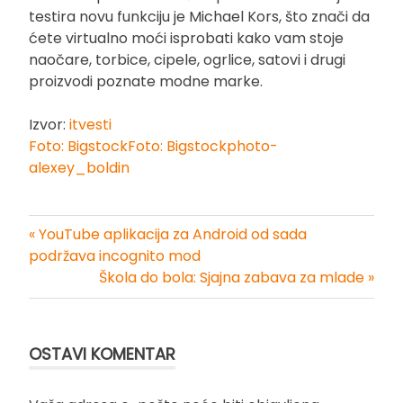
testira novu funkciju je Michael Kors, što znači da
ćete virtualno moći isprobati kako vam stoje
naočare, torbice, cipele, ogrlice, satovi i drugi
proizvodi poznate modne marke.
Izvor:
itvesti
Foto: BigstockFoto: Bigstockphoto-
alexey_boldin
« YouTube aplikacija za Android od sada
Kretanje
podržava incognito mod
Škola do bola: Sjajna zabava za mlade »
članka
OSTAVI KOMENTAR