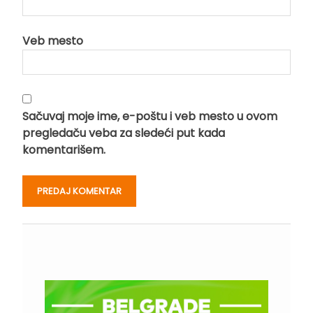
Veb mesto
Sačuvaj moje ime, e-poštu i veb mesto u ovom
pregledaču veba za sledeći put kada
komentarišem.