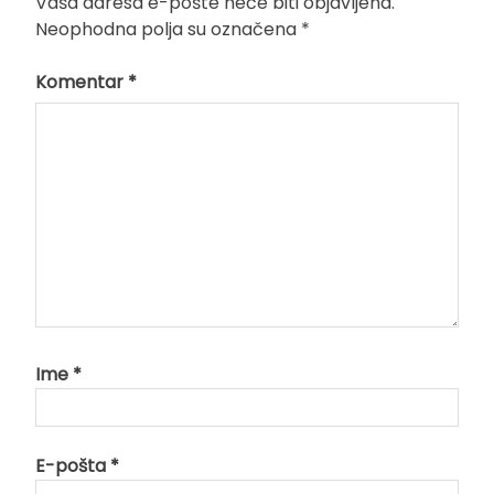
Vaša adresa e-pošte neće biti objavljena.
Neophodna polja su označena
*
Komentar
*
Ime
*
E-pošta
*