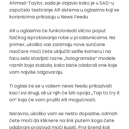
Ahmad-Taylor, sada je objavio kako je u SAD-u
započelo testiranje AR sistema u oglasima koji se
korisnicima prikazuju u News Feedu.
AR u oglasima će funkcionisati slično poput
fizičkog isprobavanja robe u prodavnicama. Na
primer, ukoliko vas zanimaju nove sunčane
naočare moći ćete uključiti selfie kameru i na
facu sebi stavljati razne „hologramske“ modele
raznih boja stakala, kako biste odabrali one koje
vam najviše odgovaraju.
Ti oglasi će se u vašem news feedu prikazivati
kao i svi drugi, ali uz njih će biti opcija „Tap to try it
on“ koja će vam pružiti AR mogućnosti.
Naravno, ukoliko vam se nešto dopadne, odmah
ćete moći da kliknere na link putem koga ćete
odabrani proizvod moći kupiti. Prvi brend koji