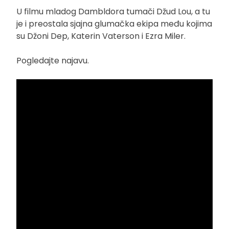
U filmu mladog Dambldora tumači Džud Lou, a tu
je i preostala sjajna glumačka ekipa među kojima
su Džoni Dep, Katerin Vaterson i Ezra Miler.
Pogledajte najavu.