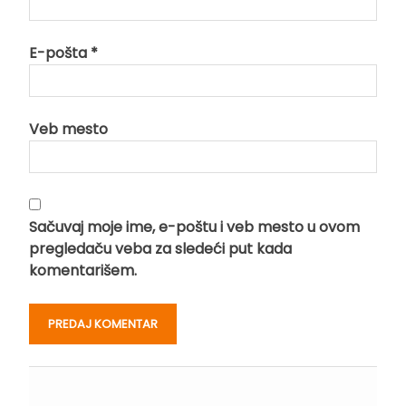
E-pošta
*
Veb mesto
Sačuvaj moje ime, e-poštu i veb mesto u ovom
pregledaču veba za sledeći put kada
komentarišem.