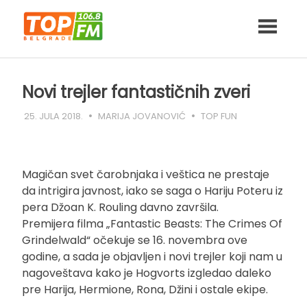
Skip
to
content
Novi trejler fantastičnih zveri
25. JULA 2018.
MARIJA JOVANOVIĆ
TOP FUN
Magičan svet čarobnjaka i veštica ne prestaje
da intrigira javnost, iako se saga o Hariju Poteru iz
pera Džoan K. Rouling davno završila.
Premijera filma „Fantastic Beasts: The Crimes Of
Grindelwald“ očekuje se 16. novembra ove
godine, a sada je objavljen i novi trejler koji nam u
nagoveštava kako je Hogvorts izgledao daleko
pre Harija, Hermione, Rona, Džini i ostale ekipe.