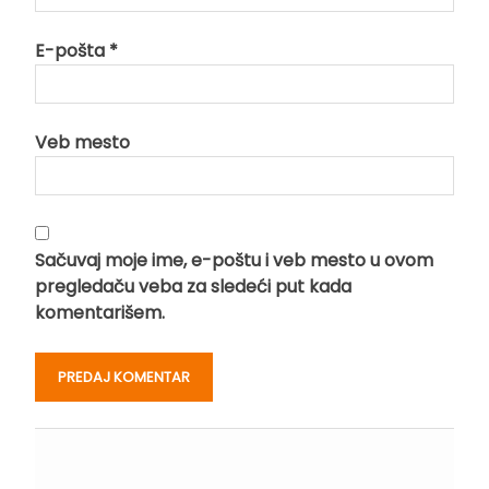
E-pošta
*
Veb mesto
Sačuvaj moje ime, e-poštu i veb mesto u ovom
pregledaču veba za sledeći put kada
komentarišem.