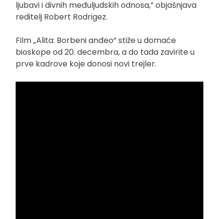
ljubavi i divnih međuljudskih odnosa,” objašnjava
reditelj Robert Rodrigez.
Film „Alita: Borbeni anđeo“ stiže u domaće
bioskope od 20. decembra, a do tada zavirite u
prve kadrove koje donosi novi trejler.