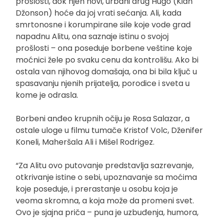
prošlosti, dok njen novi, urbani drug Hugo (Kian
Džonson) hoće da joj vrati sećanja. Ali, kada
smrtonosne i korumpirane sile koje vode grad
napadnu Alitu, ona saznaje istinu o svojoj
prošlosti – ona poseduje borbene veštine koje
moćnici žele po svaku cenu da kontrolišu. Ako bi
ostala van njihovog domašaja, ona bi bila ključ u
spasavanju njenih prijatelja, porodice i sveta u
kome je odrasla.
Borbeni anđeo krupnih očiju je Rosa Salazar, a
ostale uloge u filmu tumače Kristof Volc, Dženifer
Koneli, Maheršala Ali i Mišel Rodrigez.
“Za Alitu ovo putovanje predstavlja sazrevanje,
otkrivanje istine o sebi, upoznavanje sa moćima
koje poseduje, i prerastanje u osobu koja je
veoma skromna, a koja može da promeni svet.
Ovo je sjajna priča – puna je uzbuđenja, humora,