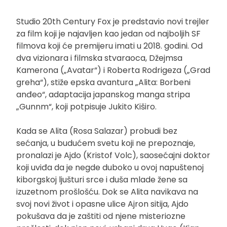
Studio 20th Century Fox je predstavio novi trejler
za film koji je najavljen kao jedan od najboljih SF
filmova koji će premijeru imati u 2018. godini. Od
dva vizionara i filmska stvaraoca, Džejmsa
Kamerona („Avatar“) i Roberta Rodrigeza („Grad
greha“), stiže epska avantura „Alita: Borbeni
anđeo“, adaptacija japanskog manga stripa
„Gunnm“, koji potpisuje Jukito Kiširo.
Kada se Alita (Rosa Salazar) probudi bez
sećanja, u budućem svetu koji ne prepoznaje,
pronalazi je Ajdo (Kristof Volc), saosećajni doktor
koji uviđa da je negde duboko u ovoj napuštenoj
kiborgskoj ljušturi srce i duša mlade žene sa
izuzetnom prošlošću. Dok se Alita navikava na
svoj novi život i opasne ulice Ajron sitija, Ajdo
pokušava da je zaštiti od njene misteriozne