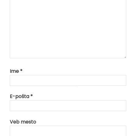
Ime
*
E-pošta
*
Veb mesto