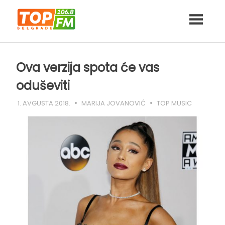
Skip
to
content
Ova verzija spota će vas
oduševiti
1. AVGUSTA 2018.
MARIJA JOVANOVIĆ
TOP MUSIC