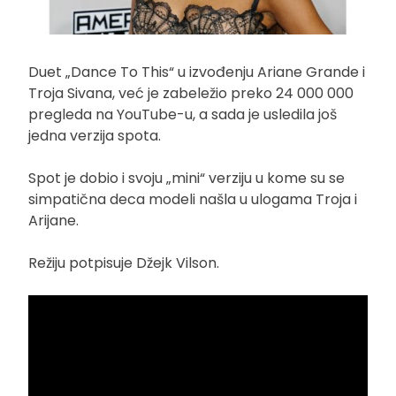
Duet „Dance To This“ u izvođenju Ariane Grande i
Troja Sivana, već je zabeležio preko 24 000 000
pregleda na YouTube-u, a sada je usledila još
jedna verzija spota.
Spot je dobio i svoju „mini“ verziju u kome su se
simpatična deca modeli našla u ulogama Troja i
Arijane.
Režiju potpisuje Džejk Vilson.