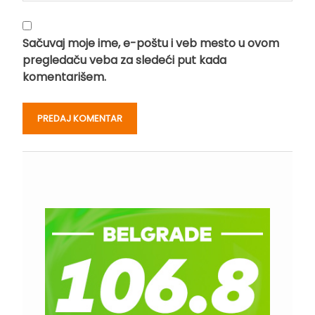
Sačuvaj moje ime, e-poštu i veb mesto u ovom
pregledaču veba za sledeći put kada
komentarišem.