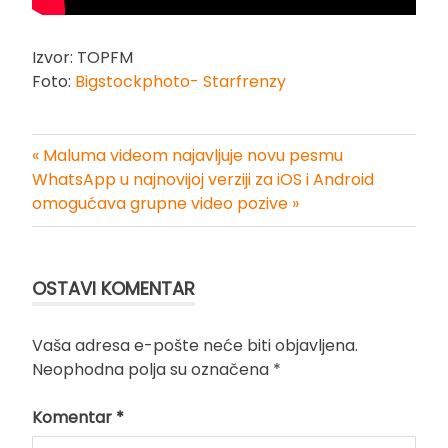
Izvor: TOPFM
Foto:
Bigstockphoto- Starfrenzy
« Maluma videom najavljuje novu pesmu
Kretanje
WhatsApp u najnovijoj verziji za iOS i Android
omogućava grupne video pozive »
članka
OSTAVI KOMENTAR
Vaša adresa e-pošte neće biti objavljena.
Neophodna polja su označena
*
Komentar
*