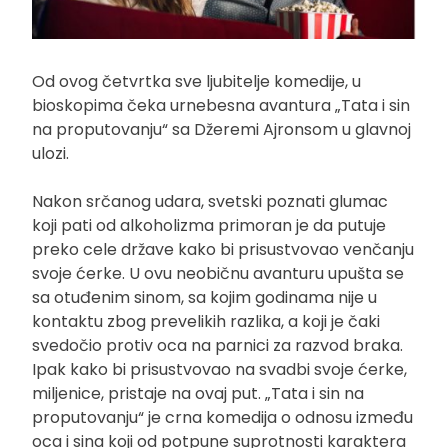
Od ovog četvrtka sve ljubitelje komedije, u
bioskopima čeka urnebesna avantura „Tata i sin
na proputovanju“ sa Džeremi Ajronsom u glavnoj
ulozi.
Nakon srčanog udara, svetski poznati glumac
koji pati od alkoholizma primoran je da putuje
preko cele države kako bi prisustvovao venčanju
svoje ćerke. U ovu neobičnu avanturu upušta se
sa otuđenim sinom, sa kojim godinama nije u
kontaktu zbog prevelikih razlika, a koji je čaki
svedočio protiv oca na parnici za razvod braka.
Ipak kako bi prisustvovao na svadbi svoje ćerke,
miljenice, pristaje na ovaj put. „Tata i sin na
proputovanju“ je crna komedija o odnosu između
oca i sina koji od potpune suprotnosti karaktera