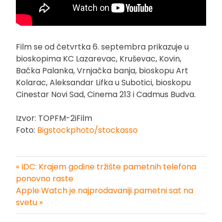
Film se od četvrtka 6. septembra prikazuje u
bioskopima KC Lazarevac, Kruševac, Kovin,
Bačka Palanka, Vrnjačka banja, bioskopu Art
Kolarac, Aleksandar Lifka u Subotici, bioskopu
Cinestar Novi Sad, Cinema 213 i Cadmus Budva.
Izvor: TOPFM-2iFilm
Foto:
Bigstockphoto/stockasso
« IDC: Krajem godine tržište pametnih telefona
Kretanje
ponovno raste
Apple Watch je najprodavaniji pametni sat na
članka
svetu »