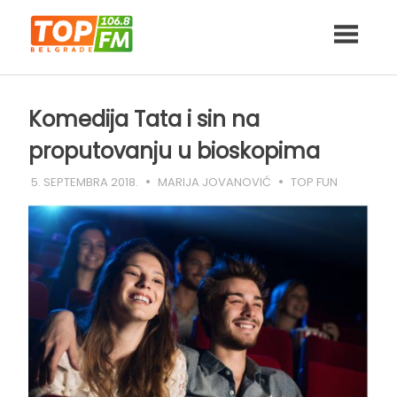
Skip
to
content
Komedija Tata i sin na
proputovanju u bioskopima
5. SEPTEMBRA 2018.
MARIJA JOVANOVIĆ
TOP FUN