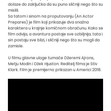
dolaze do zaključka da su puno sličniji nego što su
mislili.
Sa tatom i sinom na proputovanju (An Actor
Prepares) je film koji prikazuje dva snažna
karaktera u krajnje komičnom obračunu. Kako se
film odvija, a avantura postaje sve ozbiljnija, tata i
sin postaju sve blizi, i sličniji nego što su mogli da
zamisle.
U filmu glavne uloge tumače Džeremi Ajrons,
Metju Modin i Džek Hjuston. Reditelj filma je Stiv
Klark. Film je premijerno prikazan u Americi 2018.