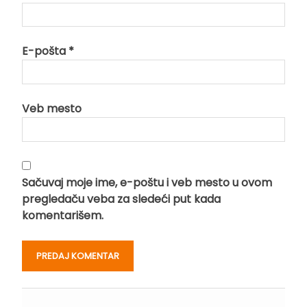
E-pošta
*
Veb mesto
Sačuvaj moje ime, e-poštu i veb mesto u ovom
pregledaču veba za sledeći put kada
komentarišem.