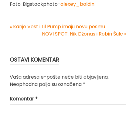
Foto: Bigstockphoto-
alexey_boldin
« Kanje Vest i Lil Pump imaju novu pesmu
Kretanje
NOVI SPOT: Nik Džonas i Robin Šulc »
članka
OSTAVI KOMENTAR
Vaša adresa e-pošte neće biti objavljena.
Neophodna polja su označena
*
Komentar
*