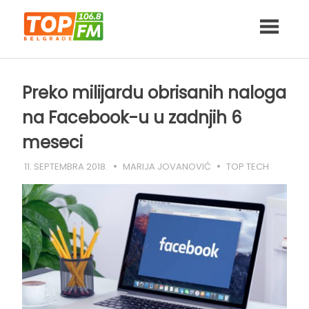
Skip
to
content
Preko milijardu obrisanih naloga
na Facebook-u u zadnjih 6
meseci
11. SEPTEMBRA 2018.
MARIJA JOVANOVIĆ
TOP TECH