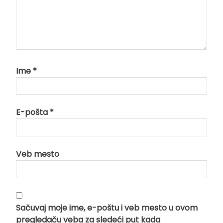
Ime
*
E-pošta
*
Veb mesto
Sačuvaj moje ime, e-poštu i veb mesto u ovom
pregledaču veba za sledeći put kada