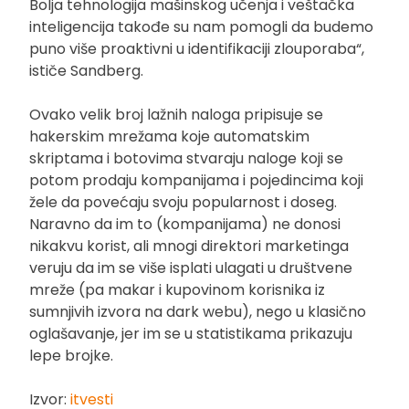
Bolja tehnologija mašinskog učenja i veštačka
inteligencija takođe su nam pomogli da budemo
puno više proaktivni u identifikaciji zlouporaba“,
ističe Sandberg.
Ovako velik broj lažnih naloga pripisuje se
hakerskim mrežama koje automatskim
skriptama i botovima stvaraju naloge koji se
potom prodaju kompanijama i pojedincima koji
žele da povećaju svoju popularnost i doseg.
Naravno da im to (kompanijama) ne donosi
nikakvu korist, ali mnogi direktori marketinga
veruju da im se više isplati ulagati u društvene
mreže (pa makar i kupovinom korisnika iz
sumnjivih izvora na dark webu), nego u klasično
oglašavanje, jer im se u statistikama prikazuju
lepe brojke.
Izvor:
itvesti