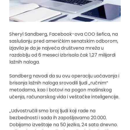
Sheryl Sandberg, Facebook-ova COO šefica, na
saslušanju pred američkim senatskim odborom,
izjavila je da je najveća društvena mreža u
razdoblju od 6 meseci izbrisala čak 1,27 milijardi
lažnih naloga.
Sandberg navodi da su ovu operaciju uočavanja i
brisanja lažnih naloga srovodili ljudi „ručnim“
metodama, kao i botovi na pogon mašinskog
učenja, računarskog vida i veštačke inteligencije.
„Udvostručili smo broj ljudi koji rade na
bezbednosti i sada ih zapošljavamo 20.000.
Dobijamo izveštaje na 50 jezika, 24 sata dnevno.