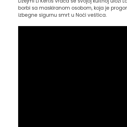
Džejmi Li Kertis vraća se svojoj kultnoj ulozi 
borbi sa maskiranom osobom, koja je progoni
izbegne sigurnu smrt u Noći veštica.