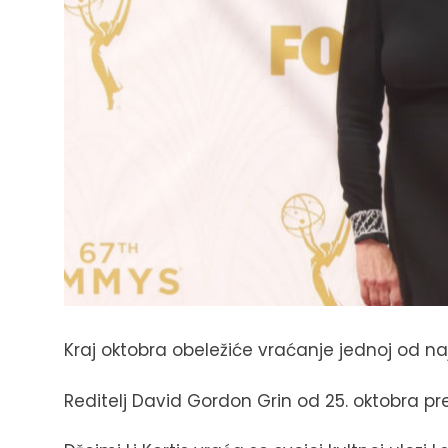
Kraj oktobra obeležiće vraćanje jednoj od naj
Reditelj David Gordon Grin od 25. oktobra pred