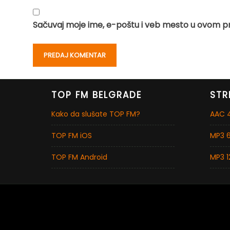
Sačuvaj moje ime, e-poštu i veb mesto u ovom p
TOP FM BELGRADE
STR
Kako da slušate TOP FM?
AAC 4
TOP FM iOS
MP3 6
TOP FM Android
MP3 1