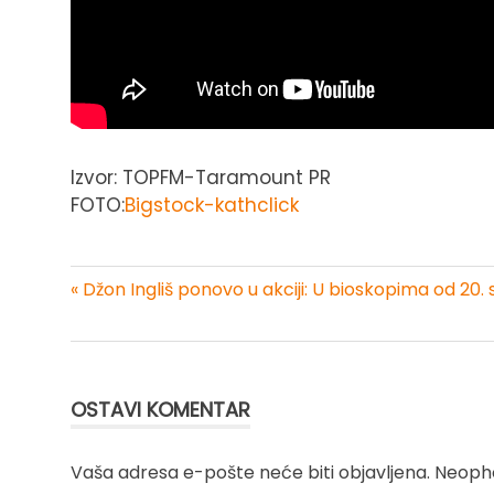
Izvor: TOPFM-Taramount PR
FOTO:
Bigstock-kathclick
« Džon Ingliš ponovo u akciji: U bioskopima od 20
Kretanje
članka
OSTAVI KOMENTAR
Vaša adresa e-pošte neće biti objavljena.
Neopho