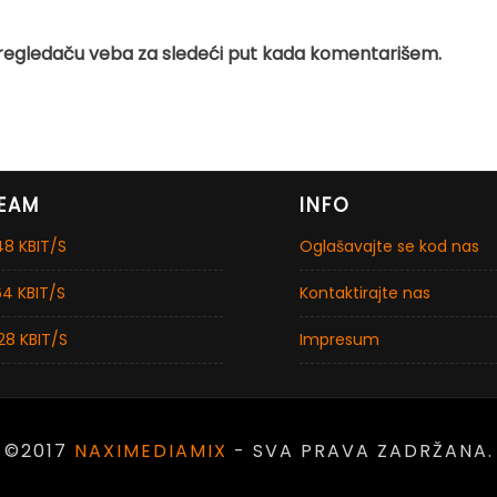
regledaču veba za sledeći put kada komentarišem.
EAM
INFO
8 KBIT/S
Oglašavajte se kod nas
4 KBIT/S
Kontaktirajte nas
28 KBIT/S
Impresum
©2017
NAXIMEDIAMIX
- SVA PRAVA ZADRŽANA.