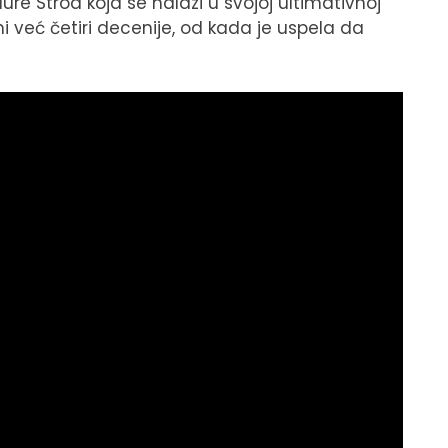
Laure Strod koja se nalazi u svojoj ultimativnoj
 već četiri decenije, od kada je uspela da