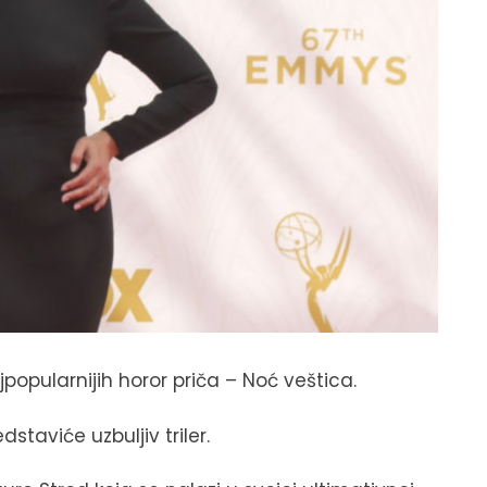
popularnijih horor priča – Noć veštica.
staviće uzbuljiv triler.