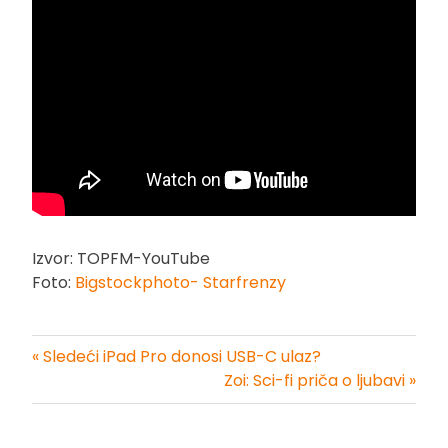
Izvor: TOPFM-YouTube
Foto:
Bigstockphoto- Starfrenzy
« Sledeći iPad Pro donosi USB-C ulaz?
Kretanje
Zoi: Sci-fi priča o ljubavi »
članka