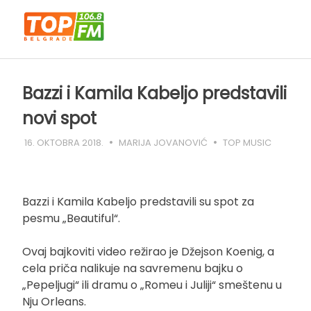
Skip
to
content
Bazzi i Kamila Kabeljo predstavili
novi spot
16. OKTOBRA 2018.
MARIJA JOVANOVIĆ
TOP MUSIC
Bazzi i Kamila Kabeljo predstavili su spot za
pesmu „Beautiful“.
Ovaj bajkoviti video režirao je Džejson Koenig, a
cela priča nalikuje na savremenu bajku o
„Pepeljugi“ ili dramu o „Romeu i Juliji“ smeštenu u
Nju Orleans.