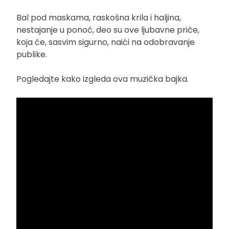
Bal pod maskama, raskošna krila i haljina,
nestajanje u ponoć, deo su ove ljubavne priče,
koja će, sasvim sigurno, naići na odobravanje
publike.
Pogledajte kako izgleda ova muzička bajka.