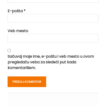
E-pošta
*
Veb mesto
Sačuvaj moje ime, e-poštu i veb mesto u ovom
pregledaču veba za sledeći put kada
komentarišem.