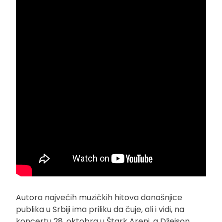
Autora najvećih muzičkih hitova današnjice
publika u Srbiji ima priliku da čuje, ali i vidi, na
koncertu 28. oktobra u Štark Areni, a Džejson