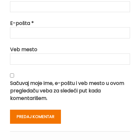
E-pošta
*
Veb mesto
Sačuvaj moje ime, e-poštu i veb mesto u ovom
pregledaču veba za sledeći put kada
komentarišem.