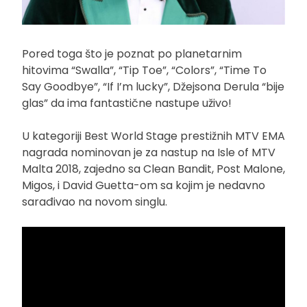
Pored toga što je poznat po planetarnim
hitovima “Swalla”, “Tip Toe”, “Colors”, “Time To
Say Goodbye”, “If I’m lucky”, Džejsona Derula “bije
glas” da ima fantastične nastupe uživo!
U kategoriji Best World Stage prestižnih MTV EMA
nagrada nominovan je za nastup na Isle of MTV
Malta 2018, zajedno sa Clean Bandit, Post Malone,
Migos, i David Guetta-om sa kojim je nedavno
sarađivao na novom singlu.