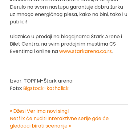
Derulo na svom nastupu garantuje dobru žurku
uz mnogo energičnog plesa, kako na bini, tako i u
publici!
Ulaznice u prodaji na blagajnama Štark Arene i
Bilet Centra, na svim prodajnim mestima CS
Eventima i online na
www.starkarena.co.rs
.
Izvor: TOPFM-Štark arena
Foto:
Bigstock-kathclick
« Džesi Ver ima novi singl
Kretanje
Netflix će nuditi interaktivne serije gde će
gledaoci birati scenarije »
članka