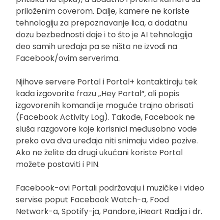
priloženim coverom. Dalje, kamere ne koriste
tehnologiju za prepoznavanje lica, a dodatnu
dozu bezbednosti daje i to što je AI tehnologija
deo samih uređaja pa se ništa ne izvodi na
Facebook/ovim serverima.
Njihove servere Portal i Portal+ kontaktiraju tek
kada izgovorite frazu „Hey Portal“, ali popis
izgovorenih komandi je moguće trajno obrisati
(Facebook Activity Log). Takođe, Facebook ne
sluša razgovore koje korisnici međusobno vode
preko ova dva uređaja niti snimaju video pozive.
Ako ne želite da drugi ukućani koriste Portal
možete postaviti i PIN.
Facebook-ovi Portali podržavaju i muzičke i video
servise poput Facebook Watch-a, Food
Network-a, Spotify-ja, Pandore, iHeart Radija i dr.