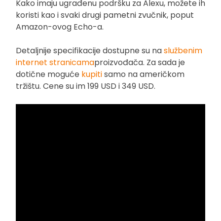
Kako imaju ugrađenu podršku za Alexu, možete ih
koristi kao i svaki drugi pametni zvučnik, poput
Amazon-ovog Echo-a.
Detaljnije specifikacije dostupne su na
službenim
internet stranicama
proizvođača. Za sada je
dotične moguće
kupiti
samo na američkom
tržištu. Cene su im 199 USD i 349 USD.