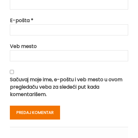
E-pošta
*
Veb mesto
Sačuvaj moje ime, e-poštu i veb mesto u ovom
pregledaču veba za sledeći put kada
komentarišem.