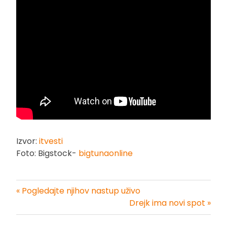
Izvor:
itvesti
Foto: Bigstock-
bigtunaonline
« Pogledajte njihov nastup uživo
Kretanje
Drejk ima novi spot »
članka