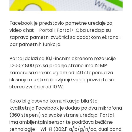
Facebook je predstavio pametne uređaje za
video chat – Portal i Portal+. Oba uređaja su
zapravo pametni zvučnici sa dodatkom ekrana i
par pametnih funkcija.
Portal dolazi sa 10,1-inčnim ekranom rezolucije
1.200 x 800 px, sa prednje strane ima 12 MP
kameru sa širokim uglom od 140 stepeni, a za
slušanje muzike i obavljanje video poziva tu su
stereo zvučnici od 10 W.
Kako bi glasovna komunikacija bila što
kvalitetnija Facebook je dodao po dva mikrofona
(360 stepeni) sa svake strane uređaja. Portal
ima ambijentalni senzor te podržava bežične
tehnologije – Wi-Fi (802.11 a/b/g/n/ac, dual band