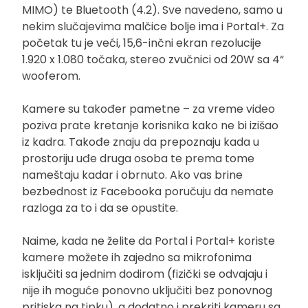
MIMO) te Bluetooth (4.2). Sve navedeno, samo u
nekim slučajevima malčice bolje ima i Portal+. Za
početak tu je veći, 15,6-inčni ekran rezolucije
1.920 x 1.080 točaka, stereo zvučnici od 20W sa 4“
wooferom.
Kamere su također pametne – za vreme video
poziva prate kretanje korisnika kako ne bi izišao
iz kadra. Takođe znaju da prepoznaju kada u
prostoriju uđe druga osoba te prema tome
nameštaju kadar i obrnuto. Ako vas brine
bezbednost iz Facebooka poručuju da nemate
razloga za to i da se opustite.
Naime, kada ne želite da Portal i Portal+ koriste
kamere možete ih zajedno sa mikrofonima
isključiti sa jednim dodirom (fizički se odvajaju i
nije ih moguće ponovno uključiti bez ponovnog
pritiska na tipku), a dodatno i prekriti kameru sa