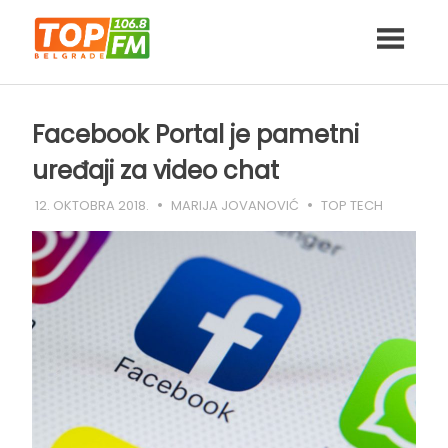
Skip
to
content
Facebook Portal je pametni
uređaji za video chat
12. OKTOBRA 2018.
MARIJA JOVANOVIĆ
TOP TECH