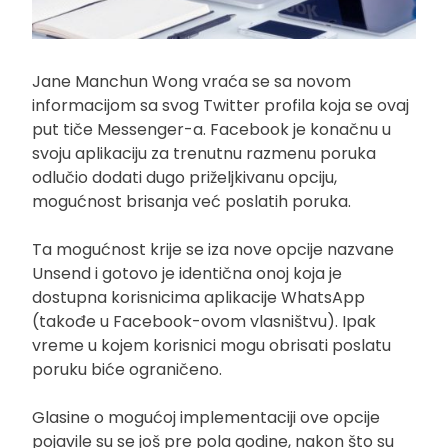
Jane Manchun Wong vraća se sa novom
informacijom sa svog Twitter profila koja se ovaj
put tiče Messenger-a. Facebook je konačnu u
svoju aplikaciju za trenutnu razmenu poruka
odlučio dodati dugo priželjkivanu opciju,
mogućnost brisanja već poslatih poruka.
Ta mogućnost krije se iza nove opcije nazvane
Unsend i gotovo je identična onoj koja je
dostupna korisnicima aplikacije WhatsApp
(takođe u Facebook-ovom vlasništvu). Ipak
vreme u kojem korisnici mogu obrisati poslatu
poruku biće ograničeno.
Glasine o mogućoj implementaciji ove opcije
pojavile su se još pre pola godine, nakon što su