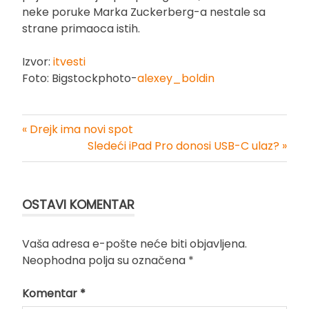
neke poruke Marka Zuckerberg-a nestale sa
strane primaoca istih.
Izvor:
itvesti
Foto: Bigstockphoto-
alexey_boldin
« Drejk ima novi spot
Kretanje
Sledeći iPad Pro donosi USB-C ulaz? »
članka
OSTAVI KOMENTAR
Vaša adresa e-pošte neće biti objavljena.
Neophodna polja su označena
*
Komentar
*