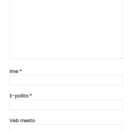
Ime
*
E-pošta
*
Veb mesto