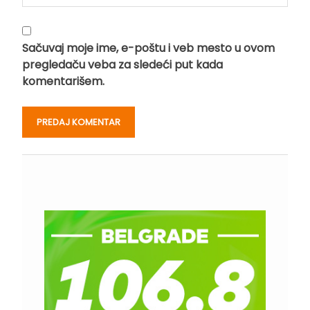
Sačuvaj moje ime, e-poštu i veb mesto u ovom
pregledaču veba za sledeći put kada
komentarišem.