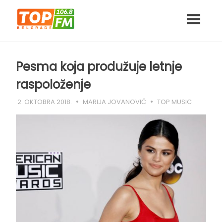
Skip
to
content
Pesma koja produžuje letnje
raspoloženje
2. OKTOBRA 2018.
MARIJA JOVANOVIĆ
TOP MUSIC