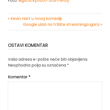
Foto:
Bigstockphoto-Starfrenzy
« Kevin Hart u novoj komediji
Kretanje
Google ulazi na tržište streaminga igara »
članka
OSTAVI KOMENTAR
Vaša adresa e-pošte neće biti objavljena.
Neophodna polja su označena
*
Komentar
*