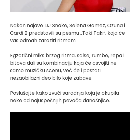
Nakon najave DJ Snake, Selena Gomez, Ozuna i
Cardi B predstavili su pesmu „Taki Taki“, koja će
vas odmah zaraziti ritmom.
Egzotični miks brzog ritma, salse, rumbe, repa i
bitova dali su kombinaciju koja će osvojiti ne
samo muzičku scenu, već će i postati
nezaobilazni deo bilo koje zabave.
Poslušajte kako zvuči saradnja koja je okupila
neke od najuspešnijih pevača današnjice.