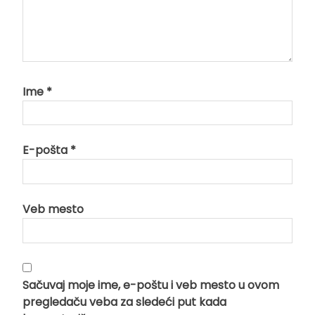
Ime
*
E-pošta
*
Veb mesto
Sačuvaj moje ime, e-poštu i veb mesto u ovom
pregledaču veba za sledeći put kada