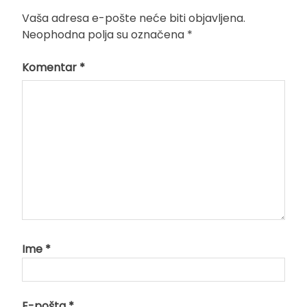
Vaša adresa e-pošte neće biti objavljena.
Neophodna polja su označena
*
Komentar
*
Ime
*
E-pošta
*