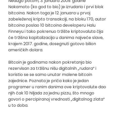
Nedugo potom, 3. januara 2009. godine
Nakamoto (ko god to bio) je izrudario i prvi blok
bitcoina. Nakon toga je 12. januara u prvoj
zabeleženoj kripto transakciji, na bloku 170, autor
bitcoina poslao 10 bitcoina developeru Halu
Finneyu i tako pokrenuo tržište kriptovaluta čija
će tržišna kapitalizacija u danima najveće slave,
krajem 2017. godine, dosegnuti gotovo bilion
američkih dolara.
Bitcoin je godinama nakon pokretanja bio
rezervisan za tržišnu nišu digitalnih „rudara“ i
koristio se se samo unutar malene bitcoin
zajednice. Poznata je priča kako je jedan
programer u ranim danima ove kriptovalute dao
njih čak 10 hiljada za jednu pizzu, što mnogo
govori o percipiranoj vrednosti „digitalnog zlata“
u to doba.