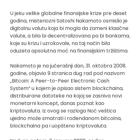
U jeku velike globalne finansijske krize pre deset
godina, misteriozni Satoshi Nakamoto osmislio je
digitalnu valutu koja bi mogla da zameni klasične
valute, a bila bi decentralizovana pa bi bankama,
koje su krizu i uzrokovale, na taj način bila
oduzeta apsolutna moć na finansijskim tržištima.
Nakamoto je na jučerašnji dan, 31. oktobra 2008.
godine, objavio 9 stranica dug rad pod nazivom
„Bitcoin: A Peer-to-Peer Electronic Cash
System“ u kojem je opisao sistem blockchaina,
distribuirane datoteke na kojoj se zasniva novi
monetarni koncept, danas poznat kao
kriptovaluta. Iz ovog se razloga Noć veštica
ujedno može smatrati i rođendanom bitcoina,
blockchaina pa i uopšteno kriptovaluta.