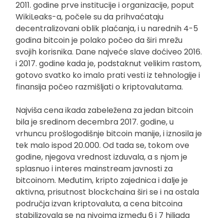
2011. godine prve institucije i organizacije, poput
WikiLeaks-a, počele su da prihvaćataju
decentralizovani oblik plaćanja, i u narednih 4-5
godina bitcoin je polako počeo da širi mrežu
svojih korisnika. Dane najveće slave doćiveo 2016.
i 2017. godine kada je, podstaknut velikim rastom,
gotovo svatko ko imalo prati vesti iz tehnologije i
finansija počeo razmišljati o kriptovalutama.
Najviša cena ikada zabeležena za jedan bitcoin
bila je sredinom decembra 2017. godine, u
vrhuncu prošlogodišnje bitcoin manije, i iznosila je
tek malo ispod 20.000. Od tada se, tokom ove
godine, njegova vrednost izduvala, a s njom je
splasnuo i interes mainstream javnosti za
bitcoinom. Međutim, kripto zajednica i dalje je
aktivna, prisutnost blockchaina širi se i na ostala
područja izvan kriptovaluta, a cena bitcoina
stabilizovala se na nivoima između 6 i 7 hiljada