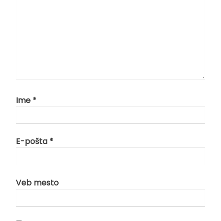
Ime
*
E-pošta
*
Veb mesto