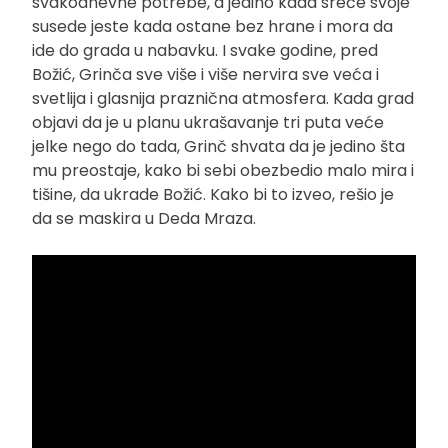
svakodnevne potrebe, a jedino kada sreće svoje
susede jeste kada ostane bez hrane i mora da
ide do grada u nabavku. I svake godine, pred
Božić, Grinča sve više i više nervira sve veća i
svetlija i glasnija praznična atmosfera. Kada grad
objavi da je u planu ukrašavanje tri puta veće
jelke nego do tada, Grinč shvata da je jedino šta
mu preostaje, kako bi sebi obezbedio malo mira i
tišine, da ukrade Božić. Kako bi to izveo, rešio je
da se maskira u Deda Mraza.