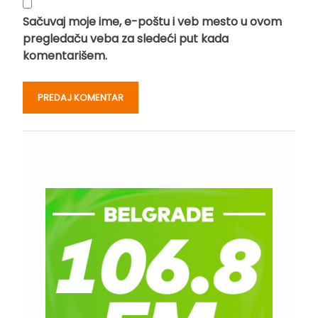
Sačuvaj moje ime, e-poštu i veb mesto u ovom
pregledaču veba za sledeći put kada
komentarišem.