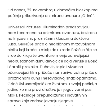
Od danas, 22. novembra, u domaćim bioskopima
počinje prikazivanje animirane avanure „Grinč“.
Universal Pictures i Illumination predstavljaju
nam fenomenalnu animiranu avanturu, baziranu
na književnim, prazničnim klasicima doktora
Susa. GRINČ je priča o neobičnom mrzovoljnom
ciniku koji kreće u misiju da ukrade Božić, a čije se
srce do kraja te avanture menja zahvaljujući
neobuzdanom duhu devojčice koja veruje u Božić
i čaroliji praznika. Duhovit, toplo i vizuelno
očaravajući film pričaće nam univerzalnu priču o
prazničnom duhu i nesavladivoj snazi optimizma.
Grinč živi usamljeničkim životom u svojoj pećini, a
jedino ko mu pravi društvo je njegov verni pas,
Maks. Pećina je prepuna izuma i inovativnih
sprava koje zadovoljavanju njegove