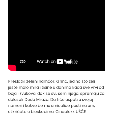
Preslatki zeleni namćor, Grinč, jedino što želi
jeste malo mira i tišine u danima kada sve vrvi od
boja i zvukova, dok se svi, sem njega, spremaju za
dolazak Deda Mraza. Da li će uspeti u svojoj
nameri i kakve će mu smicalice pasti na um,
otkrićete u bioskopima: Cineplexx UŠĆE