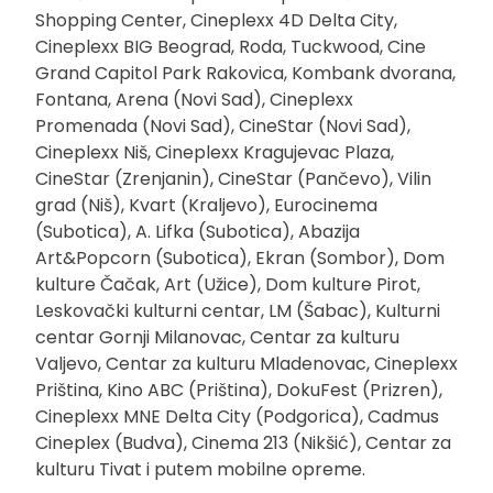
Shopping Center, Cineplexx 4D Delta City,
Cineplexx BIG Beograd, Roda, Tuckwood, Cine
Grand Capitol Park Rakovica, Kombank dvorana,
Fontana, Arena (Novi Sad), Cineplexx
Promenada (Novi Sad), CineStar (Novi Sad),
Cineplexx Niš, Cineplexx Kragujevac Plaza,
CineStar (Zrenjanin), CineStar (Pančevo), Vilin
grad (Niš), Kvart (Kraljevo), Eurocinema
(Subotica), A. Lifka (Subotica), Abazija
Art&Popcorn (Subotica), Ekran (Sombor), Dom
kulture Čačak, Art (Užice), Dom kulture Pirot,
Leskovački kulturni centar, LM (Šabac), Kulturni
centar Gornji Milanovac, Centar za kulturu
Valjevo, Centar za kulturu Mladenovac, Cineplexx
Priština, Kino ABC (Priština), DokuFest (Prizren),
Cineplexx MNE Delta City (Podgorica), Cadmus
Cineplex (Budva), Cinema 213 (Nikšić), Centar za
kulturu Tivat i putem mobilne opreme.