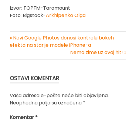
Izvor: TOPFM-Taramount
Foto: Bigstock-
Arkhipenko Olga
« Novi Google Photos donosi kontrolu bokeh
Kretanje
efekta na starije modele iPhone-a
Nema zime uz ovaj hit! »
članka
OSTAVI KOMENTAR
Vaša adresa e-pošte neće biti objavljena.
Neophodna polja su označena
*
Komentar
*