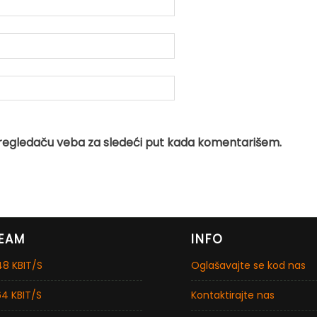
regledaču veba za sledeći put kada komentarišem.
EAM
INFO
8 KBIT/S
Oglašavajte se kod nas
4 KBIT/S
Kontaktirajte nas