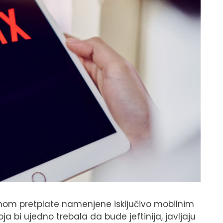
anom pretplate namenjene isključivo mobilnim
a bi ujedno trebala da bude jeftinija, javljaju