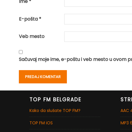
Ime
*
E-pošta
*
Veb mesto
Sačuvaj moje ime, e-poštu i veb mesto u ovom p
TOP FM BELGRADE
STR
Kako da slušate TOP FM?
AAC 4
TOP FM iOS
MP3 6