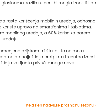
 glasinama, razlika u ceni bi mogla iznositi i do
enda rasta korišćenja mobilnih uređaja, odnosno
iše koriste upravo na smartfonima i tabletima.
tem mobilnog uređaja, a 60% korisnika barem
 uređaju.
namenjene azijskom tržištu, ali to ne mora
edamo da najjeftinija pretplata trenutno iznosi
jeftinija varijanta privući mnoge nove
Kejti Peri najavljuje prazničnu sezonu »