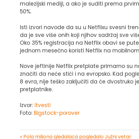
malezijski mediji, a ako je suditi prema prvim
50%.
Isti izvori navode da su u Netflixu svesni tr
da je sve više onih koji njihov sadržaj sve v
Oko 35% registracija na Netflix obavi se pu
jednom mesečno koristi Netflix na mobilnom
Nove jeftinije Netflix pretplate primarno su 
značiti da neće stići i na evropsko. Kad pogl
8 evra, nije teško zaključiti da će dvostruko 
pretplatnike.
Izvor:
itvesti
Foto:
Bigstock-porover
« Pola miliona gledalaca pogledalo Južni vetar