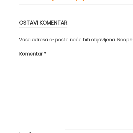
Kretanje
članka
OSTAVI KOMENTAR
Vaša adresa e-pošte neće biti objavljena.
Neopho
Komentar
*