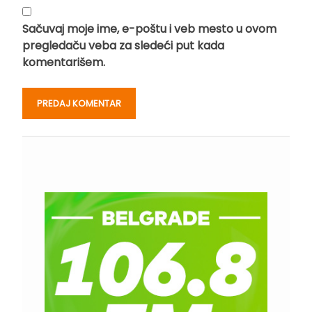
Sačuvaj moje ime, e-poštu i veb mesto u ovom
pregledaču veba za sledeći put kada
komentarišem.