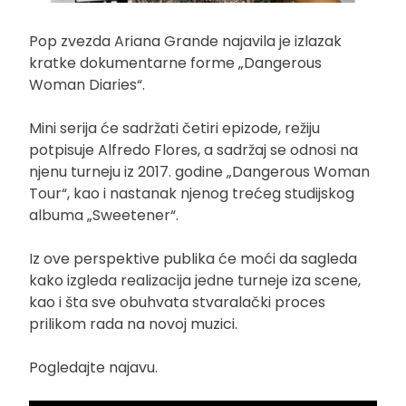
Pop zvezda Ariana Grande najavila je izlazak
kratke dokumentarne forme „Dangerous
Woman Diaries“.
Mini serija će sadržati četiri epizode, režiju
potpisuje Alfredo Flores, a sadržaj se odnosi na
njenu turneju iz 2017. godine „Dangerous Woman
Tour“, kao i nastanak njenog trećeg studijskog
albuma „Sweetener“.
Iz ove perspektive publika će moći da sagleda
kako izgleda realizacija jedne turneje iza scene,
kao i šta sve obuhvata stvaralački proces
prilikom rada na novoj muzici.
Pogledajte najavu.