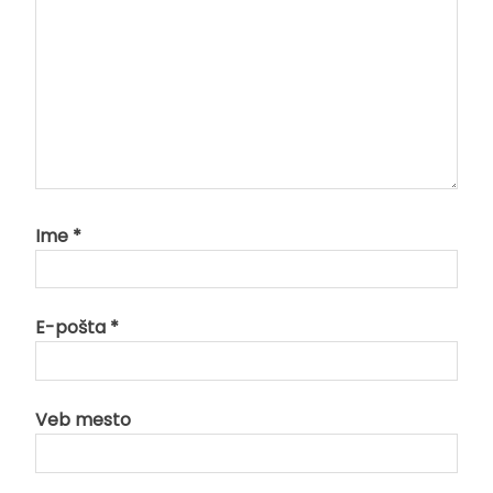
Ime
*
E-pošta
*
Veb mesto