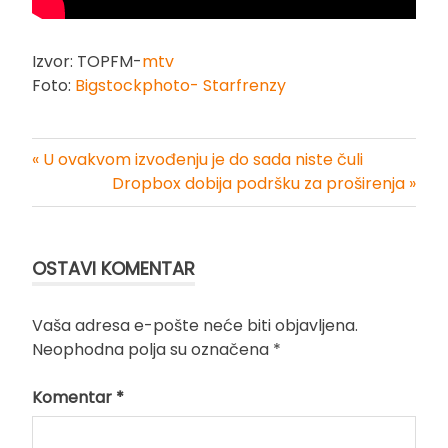
Izvor: TOPFM-
mtv
Foto:
Bigstockphoto- Starfrenzy
« U ovakvom izvođenju je do sada niste čuli
Kretanje
Dropbox dobija podršku za proširenja »
članka
OSTAVI KOMENTAR
Vaša adresa e-pošte neće biti objavljena.
Neophodna polja su označena
*
Komentar
*