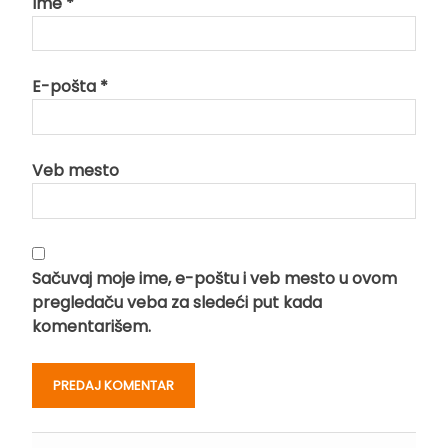
Ime
*
E-pošta
*
Veb mesto
Sačuvaj moje ime, e-poštu i veb mesto u ovom
pregledaču veba za sledeći put kada
komentarišem.