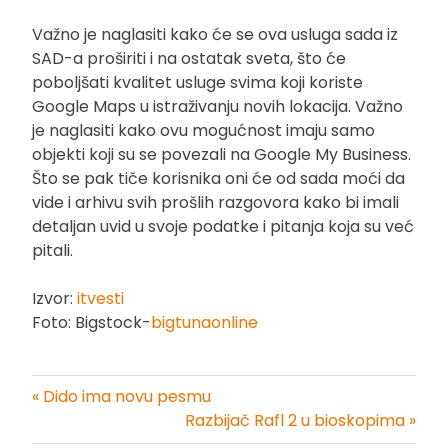
Važno je naglasiti kako će se ova usluga sada iz
SAD-a proširiti i na ostatak sveta, što će
poboljšati kvalitet usluge svima koji koriste
Google Maps u istraživanju novih lokacija. Važno
je naglasiti kako ovu mogućnost imaju samo
objekti koji su se povezali na Google My Business.
Što se pak tiče korisnika oni će od sada moći da
vide i arhivu svih prošlih razgovora kako bi imali
detaljan uvid u svoje podatke i pitanja koja su već
pitali.
Izvor:
itvesti
Foto: Bigstock-
bigtunaonline
« Dido ima novu pesmu
Kretanje
Razbijač Rafl 2 u bioskopima »