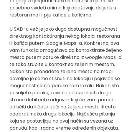
bogatiji za još jednu funkcionalnost koja će se
posebno svideti onima koji obožavaju da jedu u
restoranima ili piju kafice u kafićima.
U SAD-u već je jako dugo dostupna mogućnost
direktnog kontaktiranja nekog lokala, restorana
ili kafića putem Google Maps-a. Konkretno, ova
vam funkcija omogućava da kontaktirate željeno
mesto putem poruke direktno iz Google Maps-a
te tako stupite u kontakt sa željenim mestom.
Nakon što pronađete željeno mesto na mapi
dovoljno je samo stisnuti na lokaciju i pojaviće se
mogućnost slanja poruke tom lokalu. Nakon što
pošaljete poruku, zavisno od ažurnosti druge
strane dobitćete odgovor koji će vam pomoći
odlučiti da li ćete otići na željeno mesto ili ćete
odabrati neku drugu lokaciju. Najčešća pitanja
koja se postavljaju na ovaj način su vezana uz
ponudu, kao i radno vreme određenih objekata.