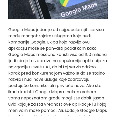
Google Maps jedan je od najpopularnijih servisa
među mnogobrojnim uslugama koje nudi
kompanije Google. Ekipa koja razvija ovu
aplikaciju može se pohvaliti podatkom kako
Google Maps mesečno koristi više od 150 miliona
ljudi i da je to zapravo najpopularnija aplikacija za
navigaciju u svetu. Ali, da bi taj servis održao
korak pred konkurencijom važno je da se stalno
razvija i nudi nove usluge koje zadržavaju
postojeće korisnike, ali i privlače nove. Ako ste
ikada koristili Google Maps u nekom većem
vama nepoznatom gradu mogli ste dobiti jasan
uvid koja je zaista vrednost ove aplikacije i u kojoj
meri vam može pomoći. Ali, sada je Google Maps