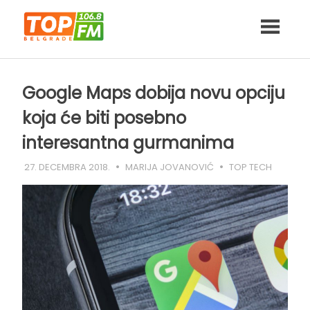
Skip
to
content
Google Maps dobija novu opciju
koja će biti posebno
interesantna gurmanima
27. DECEMBRA 2018.
MARIJA JOVANOVIĆ
TOP TECH