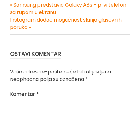
« Samsung predstavio Galaxy A8s – prvi telefon
Kretanje
sa rupom u ekranu
Instagram dodao mogućnost slanja glasovnih
članka
poruka »
OSTAVI KOMENTAR
Vaša adresa e-pošte neće biti objavljena.
Neophodna polja su označena
*
Komentar
*