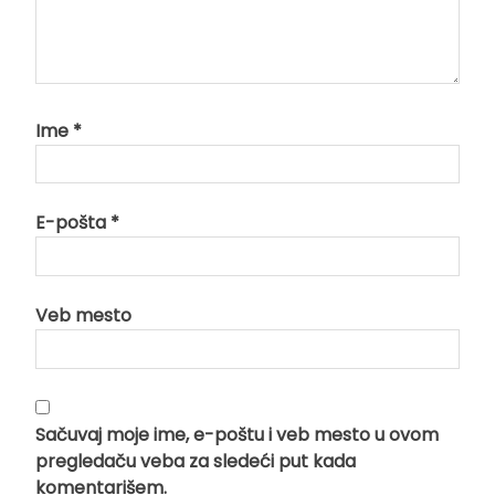
Ime
*
E-pošta
*
Veb mesto
Sačuvaj moje ime, e-poštu i veb mesto u ovom
pregledaču veba za sledeći put kada
komentarišem.