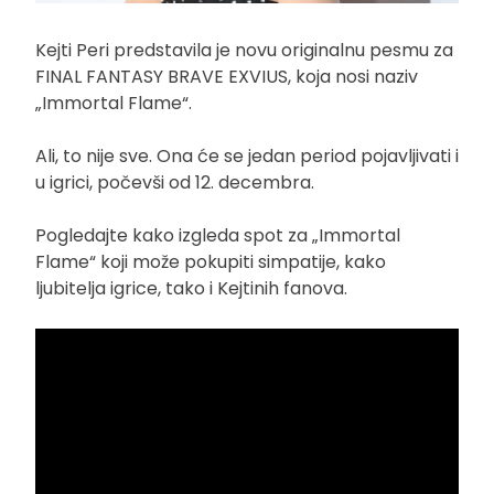
Kejti Peri predstavila je novu originalnu pesmu za
FINAL FANTASY BRAVE EXVIUS, koja nosi naziv
„Immortal Flame“.
Ali, to nije sve. Ona će se jedan period pojavljivati i
u igrici, počevši od 12. decembra.
Pogledajte kako izgleda spot za „Immortal
Flame“ koji može pokupiti simpatije, kako
ljubitelja igrice, tako i Kejtinih fanova.