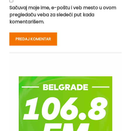
Sačuvaj moje ime, e-poštu i veb mesto u ovom
pregledaču veba za sledeći put kada
komentarišem.