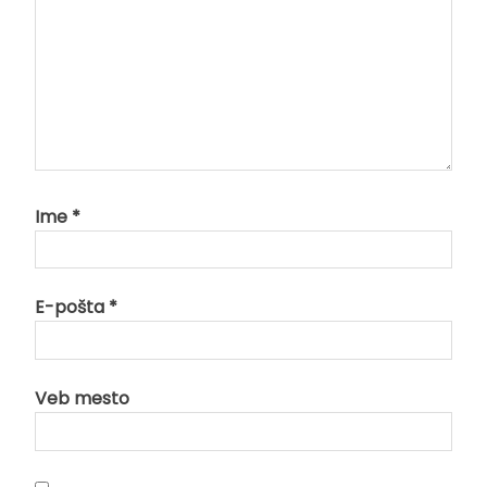
Ime
*
E-pošta
*
Veb mesto