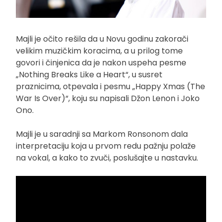
Majli je očito rešila da u Novu godinu zakorači
velikim muzičkim koracima, a u prilog tome
govori i činjenica da je nakon uspeha pesme
„Nothing Breaks Like a Heart“, u susret
praznicima, otpevala i pesmu „Happy Xmas (The
War Is Over)“, koju su napisali Džon Lenon i Joko
Ono.
Majli je u saradnji sa Markom Ronsonom dala
interpretaciju koja u prvom redu pažnju polaže
na vokal, a kako to zvuči, poslušajte u nastavku.