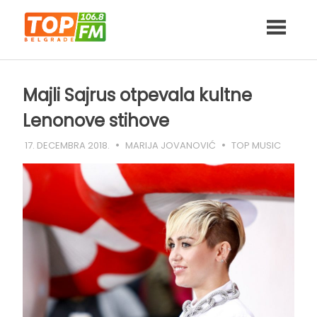
Skip
to
content
Majli Sajrus otpevala kultne
Lenonove stihove
17. DECEMBRA 2018.
MARIJA JOVANOVIĆ
TOP MUSIC