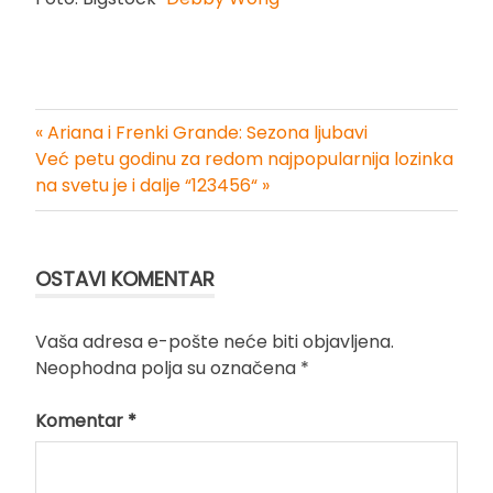
« Ariana i Frenki Grande: Sezona ljubavi
Kretanje
Već petu godinu za redom najpopularnija lozinka
na svetu je i dalje “123456“ »
članka
OSTAVI KOMENTAR
Vaša adresa e-pošte neće biti objavljena.
Neophodna polja su označena
*
Komentar
*