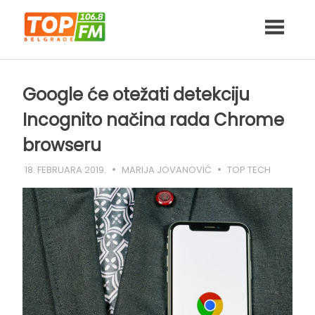
Skip
to
content
Google će otežati detekciju
Incognito načina rada Chrome
browseru
18. FEBRUARA 2019.
MARIJA JOVANOVIĆ
TOP TECH