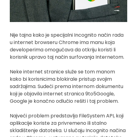
Nije tajna kako je specijalni Incognito način rada
u internet browseru Chrome ima manu koja
developerima omogućava da otkriju koristi li
korisnik upravo taj način surfovanja Internetom.
Neke internet stranice služe se tom manom
kako bi korisnicima blokirale pristup svojim
sadržajima. Sudeći prema internom dokumentu
koji je objavila internet stranica 9to5Google,
Google je konačno odlučio rešiti i taj problem.
Najveći problem predstavlja FileSystem API, koji
aplikacije koriste za privremeno ili stalno
skladištenje datoteka. U slučaju Incognito načina