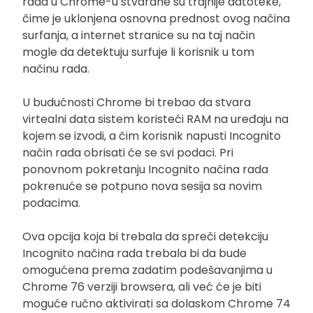
rada u Chrome-u stvarane su trajnije datoteke,
čime je uklonjena osnovna prednost ovog načina
surfanja, a internet stranice su na taj način
mogle da detektuju surfuje li korisnik u tom
načinu rada.
U budućnosti Chrome bi trebao da stvara
virtealni data sistem koristeći RAM na uređaju na
kojem se izvodi, a čim korisnik napusti Incognito
način rada obrisati će se svi podaci. Pri
ponovnom pokretanju Incognito načina rada
pokrenuće se potpuno nova sesija sa novim
podacima.
Ova opcija koja bi trebala da spreči detekciju
Incognito načina rada trebala bi da bude
omogućena prema zadatim podešavanjima u
Chrome 76 verziji browsera, ali već će je biti
moguće ručno aktivirati sa dolaskom Chrome 74