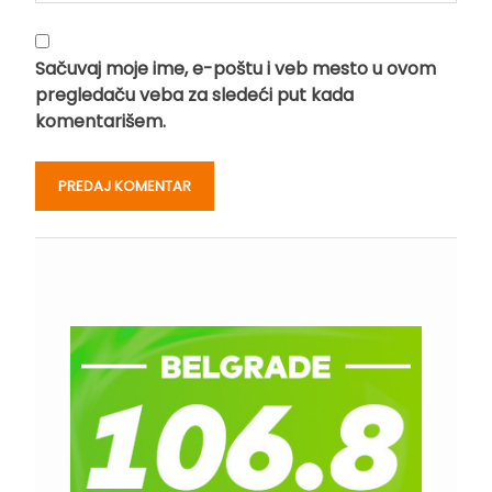
Sačuvaj moje ime, e-poštu i veb mesto u ovom
pregledaču veba za sledeći put kada
komentarišem.