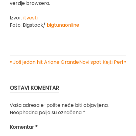
verzije browsera.
Izvor:
itvesti
Foto: Bigstock/
bigtunaonline
« Još jedan hit Ariane Grande
Novi spot Kejti Peri »
Kretanje
članka
OSTAVI KOMENTAR
Vaša adresa e-pošte neće biti objavljena.
Neophodna polja su označena
*
Komentar
*