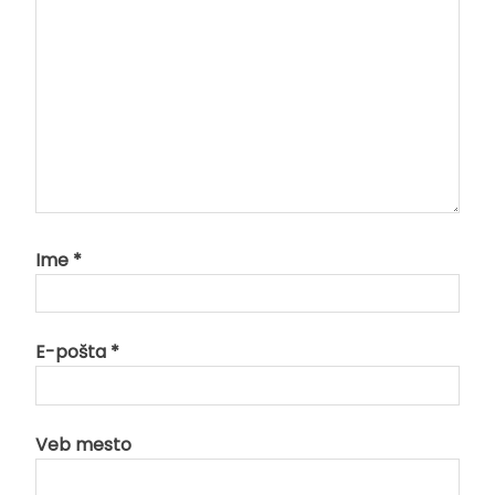
Ime
*
E-pošta
*
Veb mesto