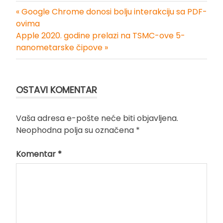
« Google Chrome donosi bolju interakciju sa PDF-
Kretanje
ovima
Apple 2020. godine prelazi na TSMC-ove 5-
članka
nanometarske čipove »
OSTAVI KOMENTAR
Vaša adresa e-pošte neće biti objavljena.
Neophodna polja su označena
*
Komentar
*