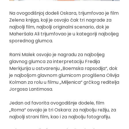
Na ovogodišnjoj dodeli Oskara, trijumfovao je film
Zelena knjiga, koji je osvojio čak tri nagrade za
najbolji film, najbolji originalni scenario, dok je
Maheršala Ali trijumfovao je u kategoriji najboljeg
sporednog glumca.
Rami Malek osvojio je nagradu za najboljeg
glavnog glumca za interpretaciju Fredija
Merkjurija u ostvarenju „Boemska rapsodija“, dok
je najboljom glavnom glumicom proglšena Olivija
Kolman za rolu u filmu „Miljenica“ grčkog reditelja
Jorgosa Lantimosa.
Jedan od favorita ovogodišnje dodele, film
„Roma“ osvojio je tri Oskara: za najbolju režiju, za
najbolji strani film, kao i za najbolju fotografiju.