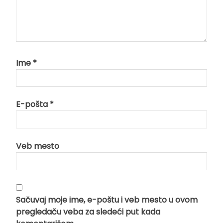
Ime
*
E-pošta
*
Veb mesto
Sačuvaj moje ime, e-poštu i veb mesto u ovom
pregledaču veba za sledeći put kada