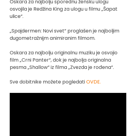
Oskara za najbolju sporednu žensku ulogu
osvojila je Redžina King za ulogu u filmu „Šapat
ulice“.
„Spajdermen: Novi svet“ proglašen je najboljim
dugometražnijm animiranim filmom.
Oskara za najbolju originalnu muziku je osvojio
film „Crni Panter“, dok je najbolja originalna
pesma „Shallow“ iz filma „Zvezda je rođena“.
Sve dobitnike možete pogledati
OVDE.