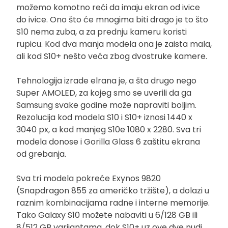
možemo komotno reći da imaju ekran od ivice
do ivice. Ono što će mnogima biti drago je to što
S10 nema zuba, a za prednju kameru koristi
rupicu. Kod dva manja modela ona je zaista mala,
ali kod S10+ nešto veća zbog dvostruke kamere.
Tehnologija izrade elrana je, a šta drugo nego
Super AMOLED, za kojeg smo se uverili da ga
Samsung svake godine može napraviti boljim.
Rezolucija kod modela S10 i S10+ iznosi 1440 x
3040 px, a kod manjeg S10e 1080 x 2280. Sva tri
modela donose i Gorilla Glass 6 zaštitu ekrana
od grebanja.
Sva tri modela pokreće Exynos 9820
(Snapdragon 855 za američko tržište), a dolazi u
raznim kombinacijama radne i interne memorije.
Tako Galaxy S10 možete nabaviti u 6/128 GB ili
8/512 GB varijantama, dok S10+ uz ove dve nudi