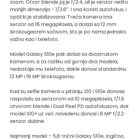
zoom. Otvor blende joj je f/2.4, ali je senzor nešto
manjih dimenzija – 1/3.6″. I ona koristi autofokus, i
optički je stabilizovana. Treća kamera ima
senzor od 16 megapiksela, a dolazi sa 12 mm
širokougaonim sočivom, što je po nama jednako
važno kao i telefoto.
Model Galaxy S10e pak dolazi sa dvostrukom
kamerom, a za razliku od gornja dva modela,
nedostaje mu telefoto, dakle donosi standardnu
12 MP i 16 MP širokougaonu.
Kad su selfie kamere u pitanju, S10 i S10e donose
raspolažu sa senzorom od 10 megapiksela, f/1.9
otvorom blende i Dual Pixel PD autofokusom, dok
model S10+ uz već navedenu donosi i 8 MP f/2.2
senzor dubine.
Najmanji model – 5,8-inčni Galaxy S10e, logično,