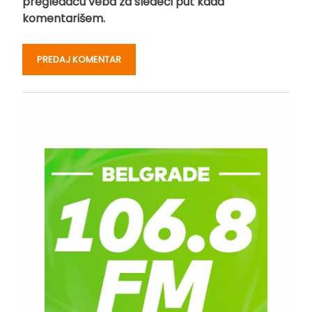
pregledaču veba za sledeći put kada
komentarišem.