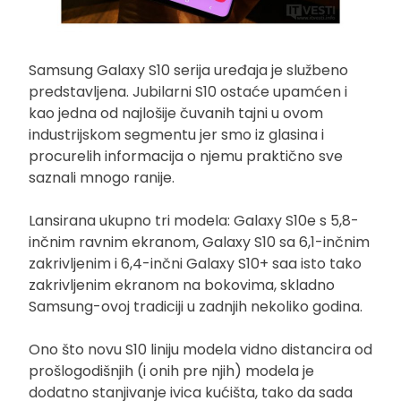
Samsung Galaxy S10 serija uređaja je službeno
predstavljena. Jubilarni S10 ostaće upamćen i
kao jedna od najlošije čuvanih tajni u ovom
industrijskom segmentu jer smo iz glasina i
procurelih informacija o njemu praktično sve
saznali mnogo ranije.
Lansirana ukupno tri modela: Galaxy S10e s 5,8-
inčnim ravnim ekranom, Galaxy S10 sa 6,1-inčnim
zakrivljenim i 6,4-inčni Galaxy S10+ saa isto tako
zakrivljenim ekranom na bokovima, skladno
Samsung-ovoj tradiciji u zadnjih nekoliko godina.
Ono što novu S10 liniju modela vidno distancira od
prošlogodišnjih (i onih pre njih) modela je
dodatno stanjivanje ivica kućišta, tako da sada