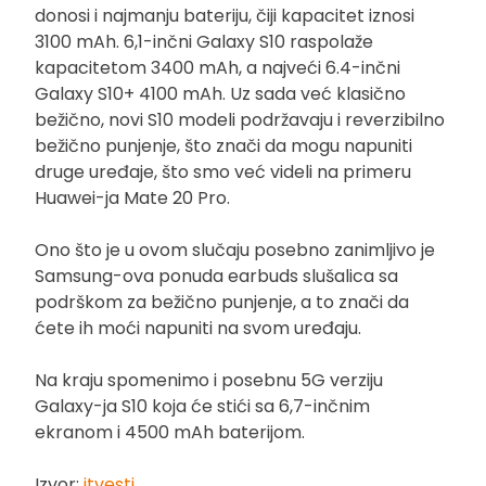
donosi i najmanju bateriju, čiji kapacitet iznosi
3100 mAh. 6,1-inčni Galaxy S10 raspolaže
kapacitetom 3400 mAh, a najveći 6.4-inčni
Galaxy S10+ 4100 mAh. Uz sada već klasično
bežično, novi S10 modeli podržavaju i reverzibilno
bežično punjenje, što znači da mogu napuniti
druge uređaje, što smo već videli na primeru
Huawei-ja Mate 20 Pro.
Ono što je u ovom slučaju posebno zanimljivo je
Samsung-ova ponuda earbuds slušalica sa
podrškom za bežično punjenje, a to znači da
ćete ih moći napuniti na svom uređaju.
Na kraju spomenimo i posebnu 5G verziju
Galaxy-ja S10 koja će stići sa 6,7-inčnim
ekranom i 4500 mAh baterijom.
Izvor:
itvesti