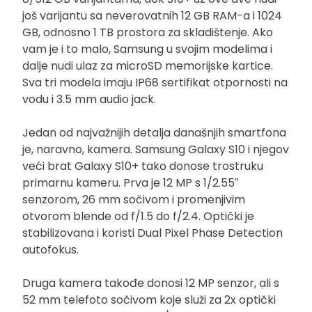
još varijantu sa neverovatnih 12 GB RAM-a i 1024
GB, odnosno 1 TB prostora za skladištenje. Ako
vam je i to malo, Samsung u svojim modelima i
dalje nudi ulaz za microSD memorijske kartice.
Sva tri modela imaju IP68 sertifikat otpornosti na
vodu i 3.5 mm audio jack.
Jedan od najvažnijih detalja današnjih smartfona
je, naravno, kamera. Samsung Galaxy S10 i njegov
veći brat Galaxy S10+ tako donose trostruku
primarnu kameru. Prva je 12 MP s 1/2.55″
senzorom, 26 mm sočivom i promenjivim
otvorom blende od f/1.5 do f/2.4. Optički je
stabilizovana i koristi Dual Pixel Phase Detection
autofokus.
Druga kamera takođe donosi 12 MP senzor, ali s
52 mm telefoto sočivom koje služi za 2x optički