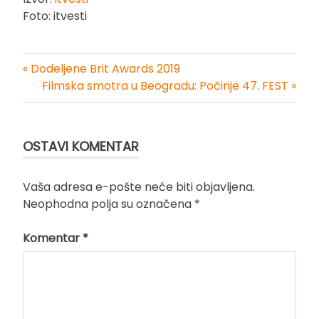
Foto: itvesti
« Dodeljene Brit Awards 2019
Kretanje
Filmska smotra u Beogradu: Počinje 47. FEST »
članka
OSTAVI KOMENTAR
Vaša adresa e-pošte neće biti objavljena.
Neophodna polja su označena
*
Komentar
*