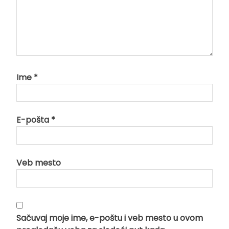
Ime
*
E-pošta
*
Veb mesto
Sačuvaj moje ime, e-poštu i veb mesto u ovom