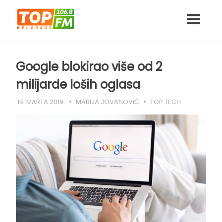
Skip
to
content
Google blokirao više od 2
milijarde loših oglasa
15. MARTA 2019.
MARIJA JOVANOVIĆ
TOP TECH