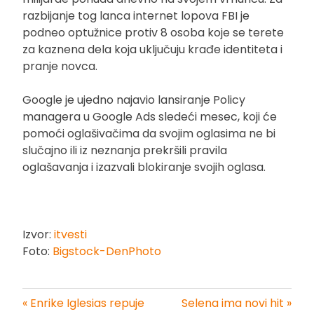
razbijanje tog lanca internet lopova FBI je
podneo optužnice protiv 8 osoba koje se terete
za kaznena dela koja uključuju krađe identiteta i
pranje novca.
Google je ujedno najavio lansiranje Policy
managera u Google Ads sledeći mesec, koji će
pomoći oglašivačima da svojim oglasima ne bi
slučajno ili iz neznanja prekršili pravila
oglašavanja i izazvali blokiranje svojih oglasa.
Izvor:
itvesti
Foto:
Bigstock-DenPhoto
« Enrike Iglesias repuje
Selena ima novi hit »