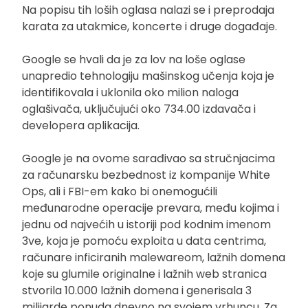
Na popisu tih loših oglasa nalazi se i preprodaja
karata za utakmice, koncerte i druge događaje.
Google se hvali da je za lov na loše oglase
unapredio tehnologiju mašinskog učenja koja je
identifikovala i uklonila oko milion naloga
oglašivača, uključujući oko 734.00 izdavača i
developera aplikacija.
Google je na ovome sarađivao sa stručnjacima
za računarsku bezbednost iz kompanije White
Ops, ali i FBI-em kako bi onemogućili
međunarodne operacije prevara, među kojima i
jednu od najvećih u istoriji pod kodnim imenom
3ve, koja je pomoću exploita u data centrima,
računare inficiranih malewareom, lažnih domena
koje su glumile originalne i lažnih web stranica
stvorila 10.000 lažnih domena i generisala 3
milijarde ponuda dnevno na svojem vrhuncu. Za