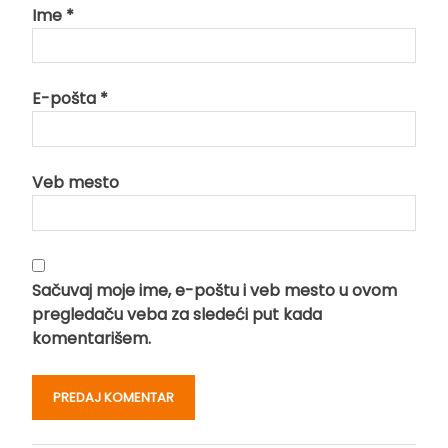
Ime
*
E-pošta
*
Veb mesto
Sačuvaj moje ime, e-poštu i veb mesto u ovom
pregledaču veba za sledeći put kada
komentarišem.