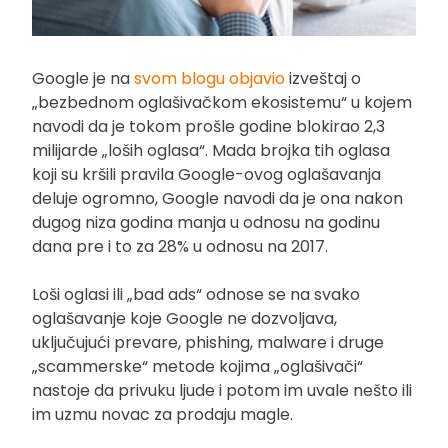
Google je na
svom blogu objavio
izveštaj o
„bezbednom oglašivačkom ekosistemu“ u kojem
navodi da je tokom prošle godine blokirao 2,3
milijarde „loših oglasa“. Mada brojka tih oglasa
koji su kršili pravila Google-ovog oglašavanja
deluje ogromno, Google navodi da je ona nakon
dugog niza godina manja u odnosu na godinu
dana pre i to za 28% u odnosu na 2017.
Loši oglasi ili „bad ads“ odnose se na svako
oglašavanje koje Google ne dozvoljava,
uključujući prevare, phishing, malware i druge
„scammerske“ metode kojima „oglašivači“
nastoje da privuku ljude i potom im uvale nešto ili
im uzmu novac za prodaju magle.