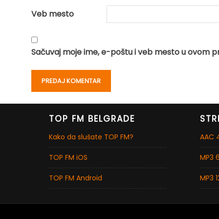
Veb mesto
Sačuvaj moje ime, e-poštu i veb mesto u ovom p
TOP FM BELGRADE
STR
Kako da slušate TOP FM?
AAC 4
TOP FM iOS
MP3 6
TOP FM Android
MP3 1