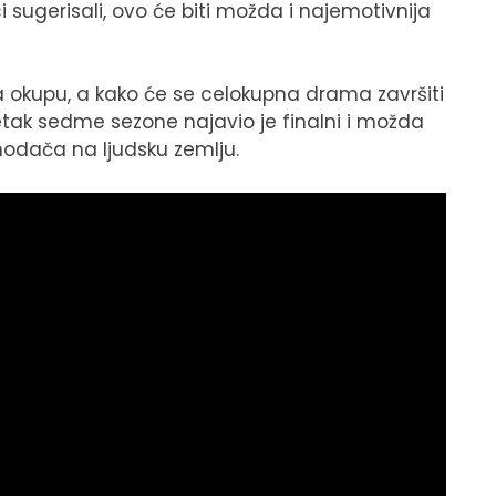
 sugerisali, ovo će biti možda i najemotivnija
na okupu, a kako će se celokupna drama završiti
ak sedme sezone najavio je finalni i možda
hodača na ljudsku zemlju.