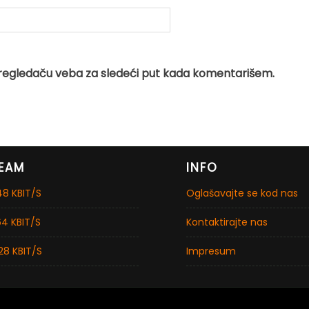
regledaču veba za sledeći put kada komentarišem.
EAM
INFO
8 KBIT/S
Oglašavajte se kod nas
4 KBIT/S
Kontaktirajte nas
28 KBIT/S
Impresum