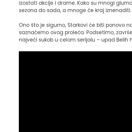
izostati akcije i drame. Kako su mnogi glumci
sezona do sada, a mnoge će kraj iznenaditi.
Ono što je sigurno, Starkovi će biti ponovo 
saznaćemo ovog proleća. Podsetimo, završet
najveći sukob u celom serijalu – upad Belih 