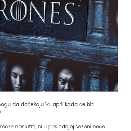
 mogu da dočekaju 14. april kada će biti
.
 može naslutiti, ni u poslednjoj sezoni neće