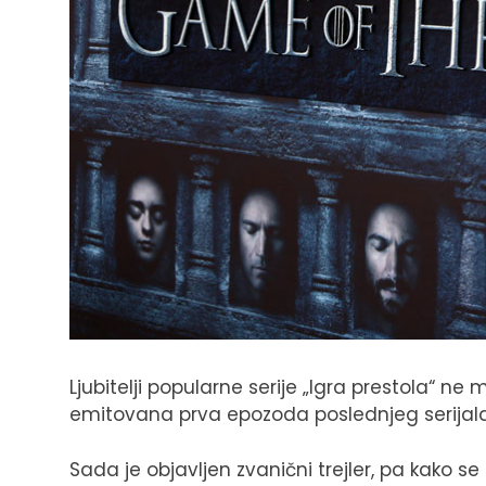
Ljubitelji popularne serije „Igra prestola“ ne
emitovana prva epozoda poslednjeg serijala
Sada je objavljen zvanični trejler, pa kako se