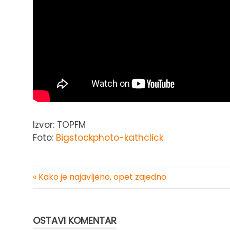
Izvor: TOPFM
Foto:
Bigstockphoto-kathclick
« Kako je najavljeno, opet zajedno
Kretanje
članka
OSTAVI KOMENTAR