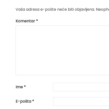
Vaša adresa e-pošte neće biti objavljena.
Neopho
Komentar
*
Ime
*
E-pošta
*